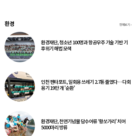
환경
전체보기
환경재단, 청소년 100명과 항공우주 기술 기반 기
후위기 해법 모색
인천 펜타포트, 일회용 쓰레기 2.7톤 줄였다… 다회
용기 19만 개 '순환'
환경재단, 천연기념물 담수어류 ‘황쏘가리’ 치어
5000마리 방류