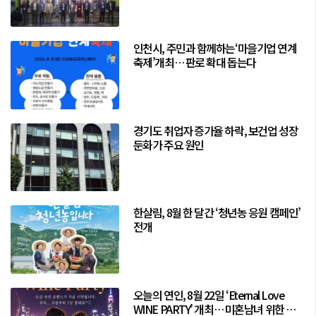
인천시, 주민과 함께하는‘마을기업 연계
축제’개최… 판로 확대 돕는다
경기도 취업자 증가율 하락, 보건업 성장
둔화가 주요 원인
한살림, 8월 한 달간 ‘청년농 응원 캠페인’
전개
오늘의 연인, 8월 22일 ‘Eternal Love
WINE PARTY’ 개최… 미혼남녀 위한 로