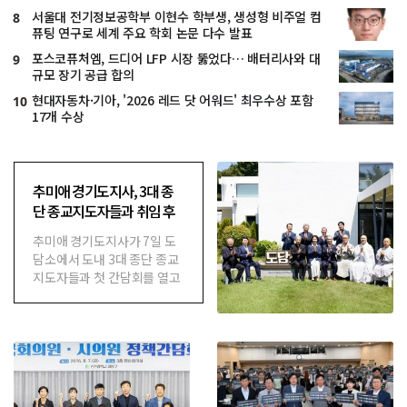
서울대 전기정보공학부 이현수 학부생, 생성형 비주얼 컴
8
퓨팅 연구로 세계 주요 학회 논문 다수 발표
포스코퓨처엠, 드디어 LFP 시장 뚫었다… 배터리사와 대
9
규모 장기 공급 합의
현대자동차·기아, '2026 레드 닷 어워드' 최우수상 포함
10
17개 수상
추미애 경기도지사, 3대 종
단 종교지도자들과 취임 후
첫 간담회 가져
추미애 경기도지사가 7일 도
담소에서 도내 3대 종단 종교
지도자들과 첫 간담회를 열고
도정 협력과 공동체 화합을 위
한 소통 의지를 밝혔다.▲ 종
교...