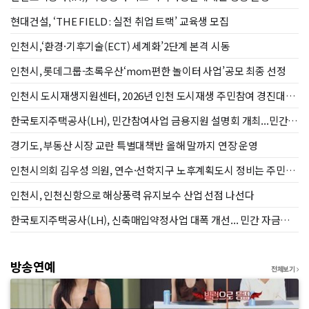
현대건설, ‘THE FIELD : 실전 취업 트랙’ 교육생 모집
인천시,‘환경·기후기술(ECT) 세계화’2단계 본격 시동
인천시, 롯데그룹-초록우산‘mom편한 놀이터 사업’공모 최종 선정
인천시 도시재생지원센터, 2026년 인천 도시재생 주민참여 경진대회
성료
한국토지주택공사(LH), 민간참여사업 금용지원 설명회 개최...민간
참여 제고
경기도, 부동산 시장 교란 특별대책반 올해 말까지 연장 운영
인천시의회 김우성 의원, 연수·선학지구 노후계획도시 정비는 주민
눈높이에 맞춰야
인천시, 인천신항으로 해상풍력 유지보수 산업 선점 나선다
한국토지주택공사(LH), 신축매입약정사업 대폭 개선... 민간 자금부
담 덜고 공급속도 높인다
방송연예
전체보기