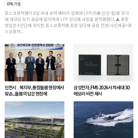
경제.기업
포스코퓨처엠이 6일 국내 유력 배터리 업체와 LFP(리튬·인산·철)용 양극
재 대규모 장기 공급에 합의하며 LFP 양극재 사업을 본격화했다.▲ 포항
영일만 4산단에 위치한 포스코퓨처엠 포항 양극재 공장 전경(사진제공=포
스코퓨처...
인천시 ․ 복지부, 통합돌봄 현장에서
삼성전자, FMS 2026서 차세대 3D
맞손...돌봄의 답은 현장에
메모리 비전 제시