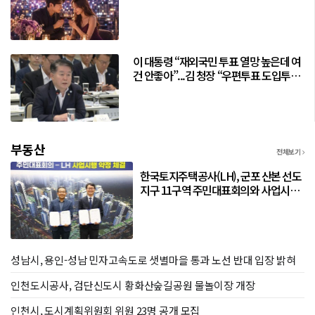
맨틱 매칭 파티 연다
이 대통령 “재외국민 투표 열망 높은데 여
건 안좋아”...김 청장 “우편투표 도입투표
소 확대 추진”
부동산
전체보기
한국토지주택공사(LH), 군포 산본 선도
지구 11구역 주민대표회의와 사업시행
약정 체결
성남시, 용인-성남 민자고속도로 샛별마을 통과 노선 반대 입장 밝혀
인천도시공사, 검단신도시 황화산숲길공원 물놀이장 개장
인천시, 도시계획위원회 위원 23명 공개 모집