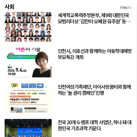
사회
전체보기
세계학교폭력추방본부, 제9회 대한민국
모범리더상 ‘김찬미·오혜원·유주원’ 등
56명 선정
인천시, 이호선과 함께하는 아동학대예방
부모특강 개최
인천여성가족재단, 아이사랑꿈터와 함께
하는 ‘놀 권리 캠페인’진행
전국 20개 G-램프 대학 사업단, 하나 돼 대
한민국 기초과학 키운다