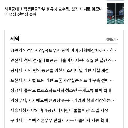
서울공대 화학생물공학부 정유성 교수팀, 분자 배치로 암모니
아 생성 선택성 높여
지역
전체보기
김원기 의정부시장, 국토부·대광위 이어 기획예산처까지…'8
호선 연장' 지원 총력
안산시, 청년 전·월세보증금 대출이자 지원…8월 한 달간 신청
접수
평택시, 시민 편의 증진을 위한 버스터미널 기반 시설 개선
포천시, 디지털 트윈 기반 드론 가상실증 인프라 구축 전략 연구
착수
성남시, 폴란드 브로츠와프시와 청소년 국제교류 협력 확대
의정부시, 시지메드텍 신공장 준공…기업과 함께 성장하는 미
래산업도시로 도약
시흥시청사 야외 휴게공간 내 어린이 물놀이장 21일 개장
구리시, 무주택 신혼부부 전월세 자금 대출이자 지원 확대