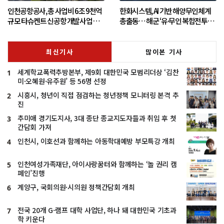
인천공항공사, 총 사업비 6조 9천억
한화시스템, AI 기반 해양무인체계
규모 타슈켄트 신공항 개발사업 수
총출동… 해군 ‘유·무인 복합전투체
주
계’ 미래를 현실로
최신기사
많이본 기사
세계학교폭력추방본부, 제9회 대한민국 모범리더상 ‘김찬
1
미·오혜원·유주원’ 등 56명 선정
시흥시, 청년이 직접 점검하는 청년정책 모니터링 본격 추
2
진
추미애 경기도지사, 3대 종단 종교지도자들과 취임 후 첫
3
간담회 가져
인천시, 이호선과 함께하는 아동학대예방 부모특강 개최
4
인천여성가족재단, 아이사랑꿈터와 함께하는 ‘놀 권리 캠
5
페인’진행
계양구, 국회의원·시의원 정책간담회 개최
6
전국 20개 G-램프 대학 사업단, 하나 돼 대한민국 기초과
7
학 키운다