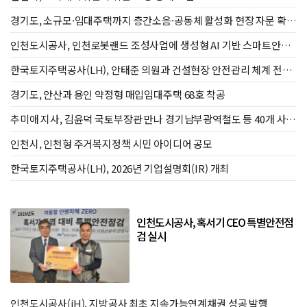
경기도, 소규모·임대주택까지 층간소음·공동체 활성화 현장 자문 확
대
인천도시공사, 인천로봇랜드 조성사업에 생성형 AI 기반 스마트안전
기술 도입
한국토지주택공사(LH), 안태준 의원과 건설현장 안전관리 체계 전환
위한 정책토론회 개최
경기도, 안산과 용인 약정형 매입임대주택 68호 착공
추미애 지사, 김윤덕 국토부장관 만나 경기남부광역철도 등 40개 사업
국가철도망 반영 요청
인천시, 인천형 주거복지정책 시민 아이디어 공모
한국토지주택공사(LH), 2026년 기업설명회(IR) 개최
인천도시공사, 혹서기 CEO 특별안전점
검 실시
인천도시공사(iH), 지방공사 최초 지속가능연계채권 성공 발행