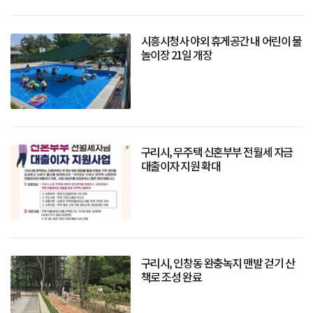
시흥시청사 야외 휴게공간 내 어린이 물
놀이장 21일 개장
구리시, 무주택 신혼부부 전월세 자금
대출이자 지원 확대
구리시, 인창동 완충녹지 맨발 걷기 산
책로 조성 완료