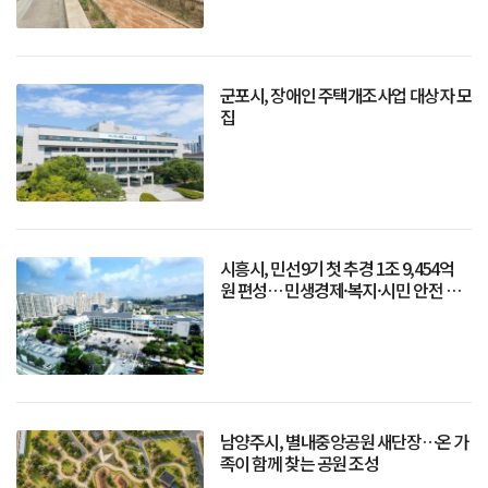
군포시, 장애인 주택개조사업 대상자 모
집
시흥시, 민선9기 첫 추경 1조 9,454억
원 편성… 민생경제·복지·시민 안전 강
화
남양주시, 별내중앙공원 새단장…온 가
족이 함께 찾는 공원 조성