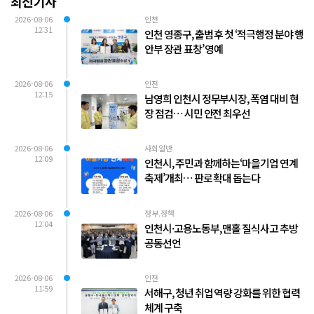
최신기사
2026-08-06
인천
12:31
인천 영종구, 출범 후 첫 ‘적극행정 분야 행
안부 장관 표창’ 영예
2026-08-06
인천
12:15
남영희 인천시 정무부시장, 폭염 대비 현
장 점검… 시민 안전 최우선
2026-08-06
사회일반
12:09
인천시, 주민과 함께하는‘마을기업 연계
축제’개최… 판로 확대 돕는다
2026-08-06
정부.정책
12:04
인천시·고용노동부, 맨홀 질식사고 추방
공동선언
2026-08-06
인천
11:59
서해구, 청년 취업 역량 강화를 위한 협력
체계 구축