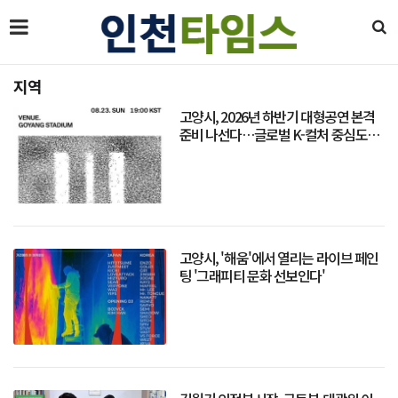
지역
고양시, 2026년 하반기 대형공연 본격
준비 나선다…글로벌 K-컬처 중심도시
도약
고양시, '해움'에서 열리는 라이브 페인
팅 '그래피티 문화 선보인다'