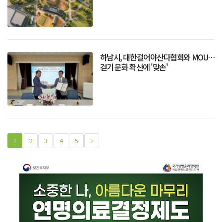
하남시, 대한걸어야산다협회와 MOU…
걷기 문화 확산에 '맞손'
1
2
3
4
5