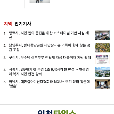
지역
인기기사
평택시, 시민 편의 증진을 위한 버스터미널 기반 시설 개
1
선
남양주시, 별내중앙공원 새단장…온 가족이 함께 찾는 공
2
원 조성
구리시, 무주택 신혼부부 전월세 자금 대출이자 지원 확대
3
시흥시, 민선9기 첫 추경 1조 9,454억 원 편성… 민생경
4
제·복지·시민 안전 강화
하남시, 대한걸어야산다협회와 MOU…걷기 문화 확산에
5
'맞손'