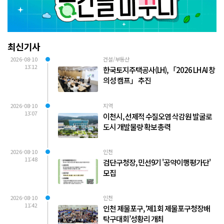
최신기사
2026-08-10
건설/부동산
13:12
한국토지주택공사(LH), 「2026 LH AI 창
의성 캠프」 추진
2026-08-10
지역
13:07
이천시, 선제적 수질오염 삭감원 발굴로
도시 개발물량 확보 총력
2026-08-10
인천
11:48
검단구청장, 민선9기 '공약이행평가단'
모집
2026-08-10
인천
11:42
인천 제물포구, ‘제1회 제물포구청장배
탁구대회’성황리 개최