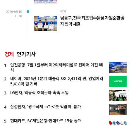
2026-08-10
인천
11:38
남동구, 전국 최초 압수물품 자원순환 삼
자 협약 체결
경제
인기기사
인천공항, 7월 1일부터 제2여객터미널로 진에어 이전 배
1
치
네이버, 2026년 1분기 매출액 3조 2,411억 원, 영업이익
2
5,418억 원 기록
LG전자, 역동적 조직문화 속속 도입
3
삼성전자, ‘광주국제 IoT·로봇 박람회’ 참가
4
현대카드, SC제일은행-현대카드 15종 공개
5