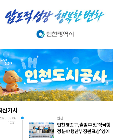
최신기사
2026-08-06
인천
12:31
인천 영종구, 출범 후 첫 ‘적극행
정 분야 행안부 장관 표창’ 영예