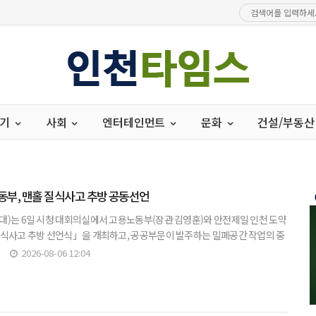
경기
사회
엔터테인먼트
문화
건설/부동산
동부, 맨홀 질식사고 추방 공동선언
대)는 6일 시청 대회의실에서 고용노동부(장관 김영훈)와 안전제일 인천 도약
질식사고 추방 선언식」을 개최하고, 공공부문이 발주하는 밀폐공간 작업의 중
해 적극 협력하기로 뜻을 모았다.▲ 박찬대 시장이 6일 시청 대
2026-08-06 12:04