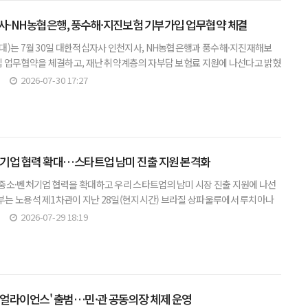
사-NH농협은행, 풍수해·지진보험 기부가입 업무협약 체결
대)는 7월 30일 대한적십자사 인천지사, NH농협은행과 풍수해·지진재해보
, 재난 취약계층의 자부담 보험료 지원에 나선다고 밝혔
천시장이 30일 시청 대접견실에서 열린 '풍수해·지진재해보험 「제3자기
2026-07-30 17:27
기업 협력 확대…스타트업 남미 진출 지원 본격화
중소·벤처기업 협력을 확대하고 우리 스타트업의 남미 시장 진출 지원에 나선
는 노용석 제1차관이 지난 28일(현지시간) 브라질 상파울루에서 루치아나
소기업부 장관 특보 등 대표단과 양자 면담을 갖고, 양국 중소·벤처기업 및
2026-07-29 18:19
터 얼라이언스' 출범…민·관 공동의장 체제 운영