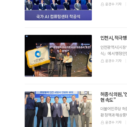
는 3일 전남광주
윤경수 기자
인천시, 적극
인천광역시(시장 
식」에서 행정안전
리표창을 수상했다
윤경수 기자
허종식 의원, 
현 속도”
더불어민주당 허종
환 정책과 해상풍
열고, ‘인천 해상
윤경수 기자