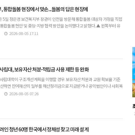
부, 통합돌봄 현장에서 맞손...돌봄의 답은 현장에
 5일 정은경 보건복지부 장관이 인천을 방문해 통합돌봄 대상자 가정을 직접
 통합돌봄 현안 및 중앙-지방 협력 방안을 논의했다고 밝혔다.▲ 왼쪽부터 유
장, 남영희 글로벌도시정무부시장, 박찬대 인천시장, 정은경 보
2026-08-05 17:11
사립대, 보유자산 처분·적립금 사용 제한 등 완화
 사립대학이 구조개선계획을 이행할 경우 보유자산 처분과 교원 확보율 기준
해산하면 잔여재산의 일부를 해산정리금으로 지급받거나 공익법인이나 사회복
 수 있게 된다.또 폐교로 인해 면직된 교직원에 면직보상금 또는 퇴직
2026-08-05 07:26
려인 청년 60명 한국에서 정체성 찾고 미래 설계