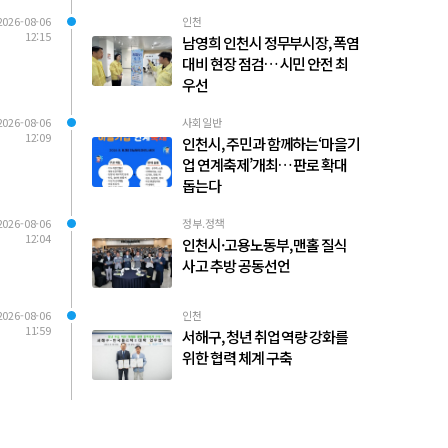
2026-08-06
인천
12:15
남영희 인천시 정무부시장, 폭염
대비 현장 점검… 시민 안전 최
우선
2026-08-06
사회일반
12:09
인천시, 주민과 함께하는‘마을기
업 연계축제’개최… 판로 확대
돕는다
2026-08-06
정부.정책
12:04
인천시·고용노동부, 맨홀 질식
사고 추방 공동선언
2026-08-06
인천
11:59
서해구, 청년 취업 역량 강화를
위한 협력 체계 구축