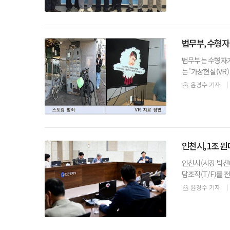
법무부, 수형자
법무부는 수형자가
는 '가상현실(V
개선과 공격성 감
윤경수 기자
인천시, 1조 
인천시(시장 박찬
담조직(T/F)를 
시청 영상회의실에서
윤경수 기자