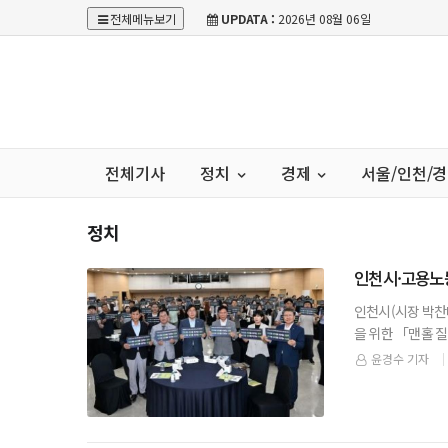
전체메뉴보기
UPDATA :
2026년 08월 06일
전체기사
정치
경제
서울/인천/
정치
인천시·고용노
인천시(시장 박찬
을 위한 「맨홀 
대재해 예방을 위
윤경수 기자