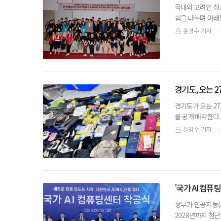
국내외 고려인 청
험을 나누며 미래를 
사 [사진제공=재
윤경수 기자
경기도, 오는 2
경기도가 오는 2
을 공개 매각한다.
찌 등 귀금속 265
윤경수 기자
'국가 AI 컴퓨
정부가 인공지능(A
2028년까지 첨단