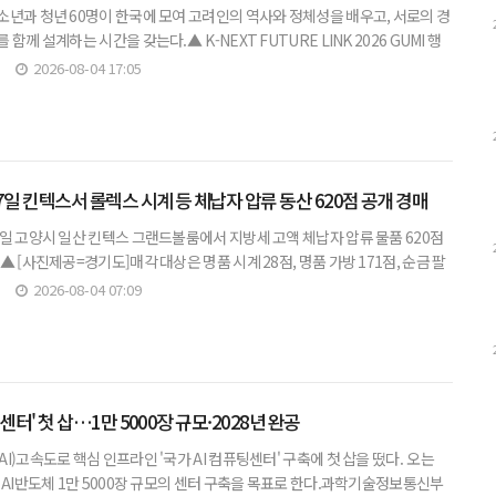
소년과 청년 60명이 한국에 모여 고려인의 역사와 정체성을 배우고, 서로의 경
함께 설계하는 시간을 갖는다.▲ K-NEXT FUTURE LINK 2026 GUMI 행
외동포청]재외동포청(청장 김경협)은 동포청이 지원하고,
2026-08-04 17:05
7일 킨텍스서 롤렉스 시계 등 체납자 압류 동산 620점 공개 경매
7일 고양시 일산 킨텍스 그랜드볼룸에서 지방세 고액 체납자 압류 물품 620점
▲ [사진제공=경기도]매각 대상은 명품 시계 28점, 명품 가방 171점, 순금 팔
점과 미술품, 골프채, 양주 등 총 620점이다. 주요
2026-08-04 07:09
팅센터' 첫 삽…1만 5000장 규모·2028년 완공
I)고속도로 핵심 인프라인 '국가 AI 컴퓨팅센터' 구축에 첫 삽을 떴다. 오는
 AI반도체 1만 5000장 규모의 센터 구축을 목표로 한다.과학기술정보통신부