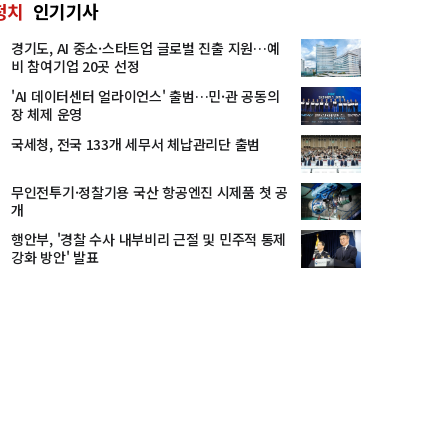
정치
인기기사
경기도, AI 중소·스타트업 글로벌 진출 지원…예
비 참여기업 20곳 선정
'AI 데이터센터 얼라이언스' 출범…민·관 공동의
장 체제 운영
국세청, 전국 133개 세무서 체납관리단 출범
무인전투기·정찰기용 국산 항공엔진 시제품 첫 공
개
행안부, '경찰 수사 내부비리 근절 및 민주적 통제
강화 방안' 발표