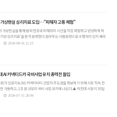
 가상현실 심리치료 도입…"피해자 고통 체험"
 가상현실을 통해 범죄 현장과 피해자의 시선을 직접 체험하고 반성하게 하
R) 기반 심리치료'을 본격 운영한다.법무부는 시범운영으로 수형자의 인지 왜곡
소 효과를 확인하고 이달 말부터 11개 교정기관에서 본격 운영한다고 3
2026-08-01 11:15
원대 AI 커넥티드카 국비사업 유치 총력전 돌입
대)가 인공지능(AI) 커넥티비티 산업의 주도권을 확보하기 위해 시장 직속 전
전면 가동하고, 1조 원 규모의 국비 사업 유치에 나섰다.▲ 박찬대 시장이 30일
 열린 'AI 커넥티드 모빌리티 TF 점검회의'에
2026-07-31 20:06