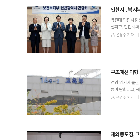
인천시 ․ 복지
박찬대 인천시장은
살피고, 인천시와
준호 외로움돌봄국
윤경수 기자
구조개선 이행 
경영 위기에 몰린
등이 완화되고, 
지법인으로 출연할
윤경수 기자
재외동포청, 고