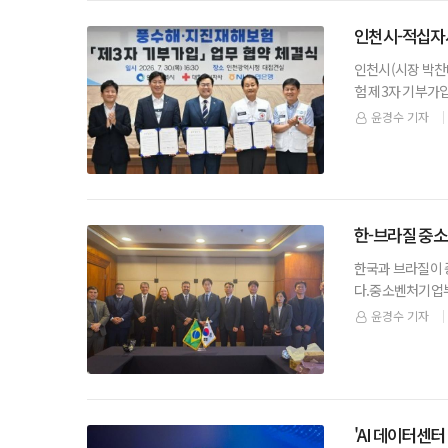
인천시-적십자
인천시(시장 박찬
험 제3자 기부가입 업무협약을 체결하고
다.▲ 박찬대 인
윤경수 기자
한-브라질 중소
한국과 브라질이 
다.중소벤처기업부
만치니 브라질 중
윤경수 기자
'AI 데이터센