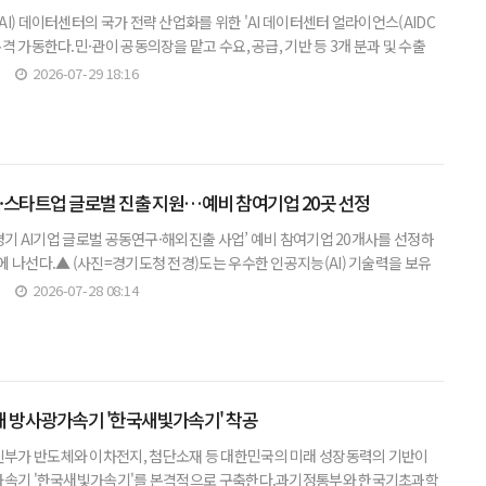
I) 데이터센터의 국가 전략 산업화를 위한 'AI 데이터센터 얼라이언스(AIDC
격 가동한다.민·관이 공동의장을 맡고 수요, 공급, 기반 등 3개 분과 및 수출
영한다.과학기술정보통신부는 29일 산업통상부, 금융위원회
2026-07-29 18:16
중소·스타트업 글로벌 진출 지원…예비 참여기업 20곳 선정
 경기 AI기업 글로벌 공동연구·해외진출 사업’ 예비 참여기업 20개사를 선정하
에 나선다.▲ (사진=경기도청 전경)도는 우수한 인공지능(AI) 기술력을 보유
 기회와 글로벌 협력 네트워크, 현지 시장 진출 기반이 부족해
2026-07-28 08:14
대 방사광가속기 '한국새빛가속기' 착공
가 반도체와 이차전지, 첨단소재 등 대한민국의 미래 성장동력의 기반이
가속기 '한국새빛가속기'를 본격적으로 구축한다.과기정통부와 한국기초과학