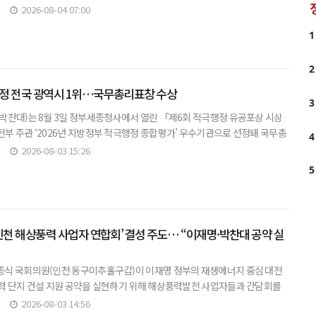
통합특별시 해남군 솔라시도 데이터센터 파크 부지에서
2026-08-04 07:00
1
2
행정 전국 광역시 1위…국무총리표창 수상
3
박찬대)는 8월 3일 정부세종청사에서 열린 「제6회 적극행정 유공포상 시상
부 주관 ‘2026년 지방정부 적극행정 종합평가’ 우수기관으로 선정돼 국무총
4
.▲ [사진제공=인천시]이번 평가는 전국 243개 지방자치단체를 대상으로
2026-08-03 15:26
5
‘인천 해상풍력 사업자 연합회’ 결성 주도… “이재명·박찬대 공약 실
식 국회의원(인천 동구미추홀구갑)이 이재명 정부의 재생에너지 중심 대전
력 단지 건설 지원 공약을 실현하기 위해 해상풍력발전 사업자들과 간담회를
풍력 사업자 연합회 결성식’을 개최했다고 3일 밝혔다.▲ 왼쪽에서 네번째 허
2026-08-03 14:56