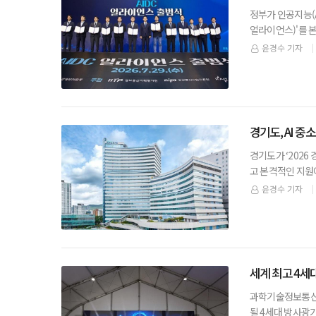
정부가 인공지능(A
얼라이언스)'를 본
산업화 TF를 운
윤경수 기자
경기도, AI 
경기도가 ‘2026
고 본격적인 지원
하고도 해외 실증
윤경수 기자
세계 최고 4세
과학기술정보통신부
될 4세대 방사광