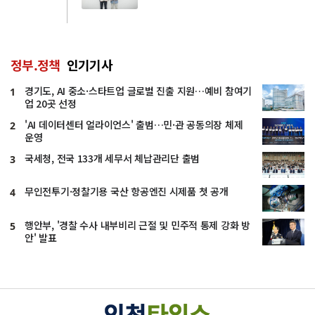
정부.정책
인기기사
경기도, AI 중소·스타트업 글로벌 진출 지원…예비 참여기
1
업 20곳 선정
'AI 데이터센터 얼라이언스' 출범…민·관 공동의장 체제
2
운영
국세청, 전국 133개 세무서 체납관리단 출범
3
무인전투기·정찰기용 국산 항공엔진 시제품 첫 공개
4
행안부, '경찰 수사 내부비리 근절 및 민주적 통제 강화 방
5
안' 발표