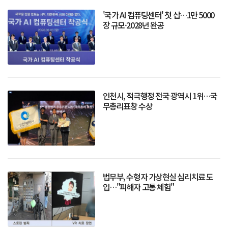
'국가 AI 컴퓨팅센터' 첫 삽…1만 5000
장 규모·2028년 완공
인천시, 적극행정 전국 광역시 1위…국
무총리표창 수상
법무부, 수형자 가상현실 심리치료 도
입…"피해자 고통 체험"