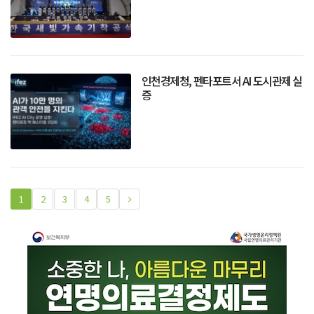
인천경제청, 펜타포트서 AI 도시관제 실
증
1
2
3
4
5