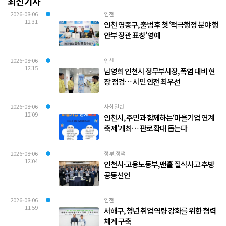
최신기사
2026-08-06
인천
12:31
인천 영종구, 출범 후 첫 ‘적극행정 분야 행
안부 장관 표창’ 영예
2026-08-06
인천
12:15
남영희 인천시 정무부시장, 폭염 대비 현
장 점검… 시민 안전 최우선
2026-08-06
사회일반
12:09
인천시, 주민과 함께하는‘마을기업 연계
축제’개최… 판로 확대 돕는다
2026-08-06
정부.정책
12:04
인천시·고용노동부, 맨홀 질식사고 추방
공동선언
2026-08-06
인천
11:59
서해구, 청년 취업 역량 강화를 위한 협력
체계 구축