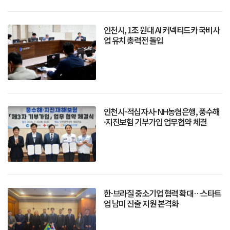
인천시, 1조 원대 AI 커넥티드카 국비사
업 유치 총력전 돌입
인천시-적십자사-NH농협은행, 풍수해
·지진보험 기부가입 업무협약 체결
한-브라질 중소기업 협력 확대…스타트
업 남미 진출 지원 본격화