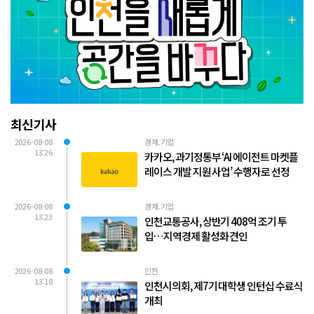
최신기사
2026-08-08
경제.기업
13:26
카카오, 과기정통부 ‘AI 에이전트 마켓플
레이스 개발 지원 사업’ 수행자로 선정
2026-08-08
경제.기업
13:23
인천교통공사, 상반기 408억 조기 투
입…지역경제 활성화 견인
2026-08-08
인천
13:18
인천시의회, 제7기 대학생 인턴십 수료식
개최