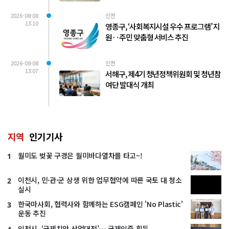
2026-08-08
인천
13:10
영종구, ‘사회복지시설 우수 프로그램’ 지
원‥주민 맞춤형 서비스 추진
2026-08-08
인천
13:07
서해구, 제4기 청년정책위원회 및 청년참
여단 발대식 개최
지역
인기기사
월미도 벚꽃 구경은 월미바다열차를 타고~!
1
이천시, 민·관·군 상생 위한 업무협약에 따른 국토 대 청소
2
실시
한국마사회, 협력사와 함께하는 ESG캠페인 'No Plastic'
3
운동 추진
인천시, ‘국제치안 산업대전’… 국제인증 획득