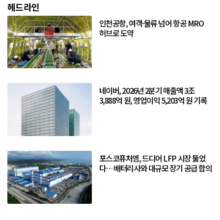
헤드라인
인천공항, 여객·물류 넘어 항공 MRO
허브로 도약
네이버, 2026년 2분기 매출액 3조
3,888억 원, 영업이익 5,203억 원 기록
포스코퓨처엠, 드디어 LFP 시장 뚫었
다… 배터리사와 대규모 장기 공급 합의