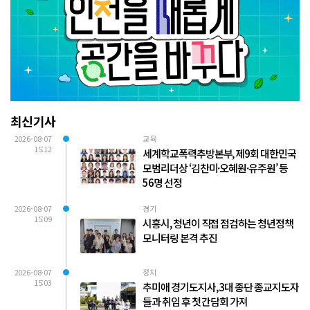
최신기사
2026-08-07
교육
15:12
세계학교폭력추방본부, 제9회 대한민국
모범리더상 ‘김찬미·오혜원·유주원’ 등
56명 선정
2026-08-07
경기
15:09
시흥시, 청년이 직접 점검하는 청년정책
모니터링 본격 추진
2026-08-07
정치
15:03
추미애 경기도지사, 3대 종단 종교지도자
들과 취임 후 첫 간담회 가져