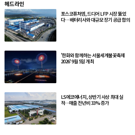
헤드라인
포스코퓨처엠, 드디어 LFP 시장 뚫었
다… 배터리사와 대규모 장기 공급 합의
'한화와 함께하는 서울세계불꽃축제
2026' 9월 5일 개최
LS에코에너지, 상반기 사상 최대 실
적…매출 전년비 33% 증가