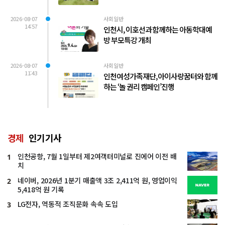
2026-08-07
사회일반
14:57
인천시, 이호선과 함께하는 아동학대예
방 부모특강 개최
2026-08-07
사회일반
11:43
인천여성가족재단, 아이사랑꿈터와 함께
하는 ‘놀 권리 캠페인’진행
경제
인기기사
인천공항, 7월 1일부터 제2여객터미널로 진에어 이전 배
1
치
네이버, 2026년 1분기 매출액 3조 2,411억 원, 영업이익
2
5,418억 원 기록
LG전자, 역동적 조직문화 속속 도입
3