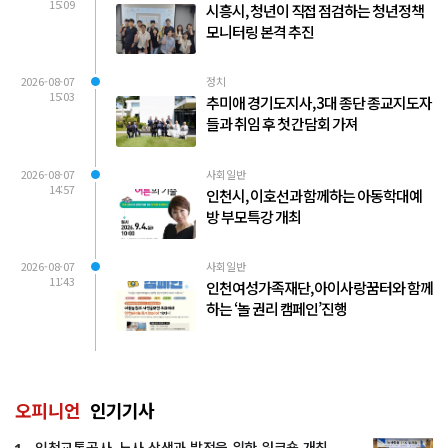
15:09
시흥시, 청년이 직접 점검하는 청년정책
모니터링 본격 추진
2026-08-07
정치
15:03
추미애 경기도지사, 3대 종단 종교지도자
들과 취임 후 첫 간담회 가져
2026-08-07
사회일반
14:57
인천시, 이호선과 함께하는 아동학대예
방 부모특강 개최
2026-08-07
사회일반
11:43
인천여성가족재단, 아이사랑꿈터와 함께
하는 ‘놀 권리 캠페인’진행
오피니언
인기기사
인천교통공사, 노사 상생과 발전을 위한 워크숍 개최..