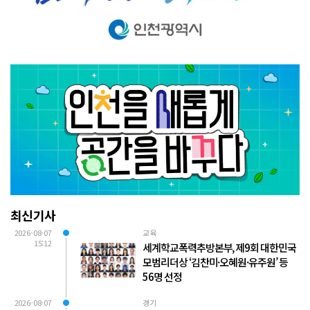
최신기사
2026-08-07
교육
15:12
세계학교폭력추방본부, 제9회 대한민국
모범리더상 ‘김찬미·오혜원·유주원’ 등
56명 선정
2026-08-07
경기