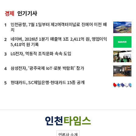
경제
인기기사
인천공항, 7월 1일부터 제2여객터미널로 진에어 이전 배
1
치
네이버, 2026년 1분기 매출액 3조 2,411억 원, 영업이익
2
5,418억 원 기록
LG전자, 역동적 조직문화 속속 도입
3
삼성전자, ‘광주국제 IoT·로봇 박람회’ 참가
4
현대카드, SC제일은행-현대카드 15종 공개
5
언론사 소개