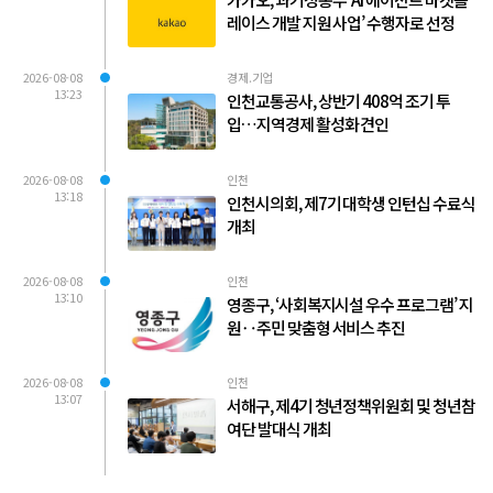
레이스 개발 지원 사업’ 수행자로 선정
2026-08-08
경제.기업
13:23
인천교통공사, 상반기 408억 조기 투
입…지역경제 활성화 견인
2026-08-08
인천
13:18
인천시의회, 제7기 대학생 인턴십 수료식
개최
2026-08-08
인천
13:10
영종구, ‘사회복지시설 우수 프로그램’ 지
원‥주민 맞춤형 서비스 추진
2026-08-08
인천
13:07
서해구, 제4기 청년정책위원회 및 청년참
여단 발대식 개최