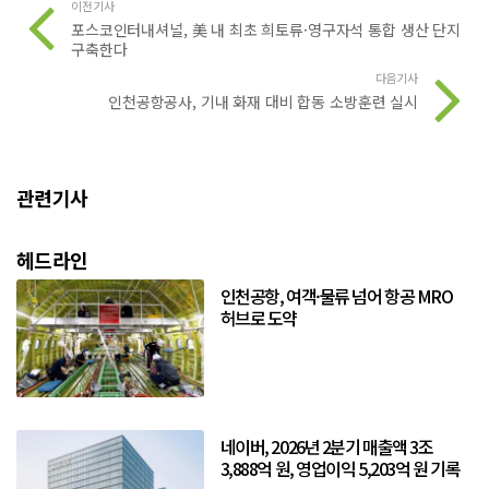
이전기사
포스코인터내셔널, 美 내 최초 희토류·영구자석 통합 생산 단지
구축한다
다음기사
인천공항공사, 기내 화재 대비 합동 소방훈련 실시
관련기사
헤드라인
인천공항, 여객·물류 넘어 항공 MRO
허브로 도약
네이버, 2026년 2분기 매출액 3조
3,888억 원, 영업이익 5,203억 원 기록