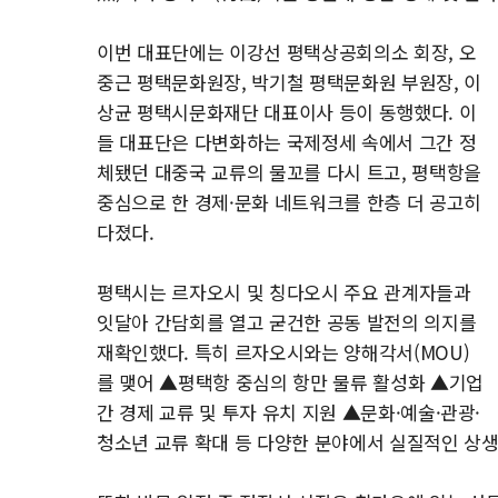
이번 대표단에는 이강선 평택상공회의소 회장, 오
중근 평택문화원장, 박기철 평택문화원 부원장, 이
상균 평택시문화재단 대표이사 등이 동행했다. 이
들 대표단은 다변화하는 국제정세 속에서 그간 정
체됐던 대중국 교류의 물꼬를 다시 트고, 평택항을
중심으로 한 경제·문화 네트워크를 한층 더 공고히
다졌다.
평택시는 르자오시 및 칭다오시 주요 관계자들과
잇달아 간담회를 열고 굳건한 공동 발전의 의지를
재확인했다. 특히 르자오시와는 양해각서(MOU)
를 맺어 ▲평택항 중심의 항만 물류 활성화 ▲기업
간 경제 교류 및 투자 유치 지원 ▲문화·예술·관광·
청소년 교류 확대 등 다양한 분야에서 실질적인 상생