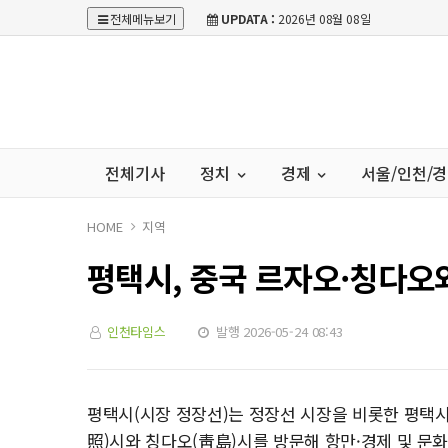
전체메뉴보기
UPDATA :
2026년 08월 08일
전체기사
정치
경제
서울/인천/
HOME
지역
평택시, 중국 르자오·칭다오와
인천타임스
발행 2026-05-24 08:43
평택시(시장 정장선)는 정장선 시장을 비롯한 평택시
照)시와 칭다오(靑島)시를 방문해 항만·경제 및 문