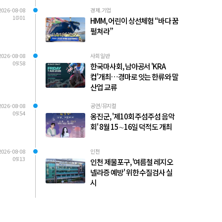
2026-08-08
경제.기업
10:01
HMM, 어린이 상선체험 “바다 꿈
펼쳐라”
2026-08-08
사회일반
09:58
한국마사회, 남아공서 'KRA
컵'개최…경마로 잇는 한류와 말
산업 교류
2026-08-08
공연/뮤지컬
09:54
옹진군, '제10회 주섬주섬 음악
회' 8월 15∼16일 덕적도 개최
2026-08-08
인천
09:13
인천 제물포구, '여름철 레지오
넬라증 예방' 위한 수질검사 실
시