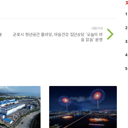
1
2
다음기사
봄
군포시 청년공간 플라잉, 마음건강 집단상담 '오늘의 마
음 맑음' 운영
3
4
5