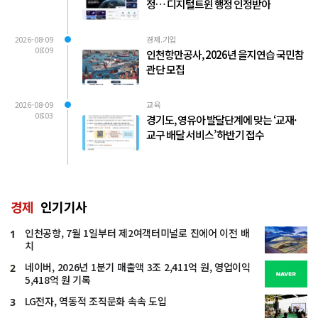
정… 디지털트윈 행정 인정받아
2026-08-09
경제.기업
08:09
인천항만공사, 2026년 을지연습 국민참
관단 모집
2026-08-09
교육
08:03
경기도, 영유아 발달단계에 맞는 ‘교재·
교구 배달 서비스’ 하반기 접수
경제
인기기사
인천공항, 7월 1일부터 제2여객터미널로 진에어 이전 배
1
치
네이버, 2026년 1분기 매출액 3조 2,411억 원, 영업이익
2
5,418억 원 기록
LG전자, 역동적 조직문화 속속 도입
3