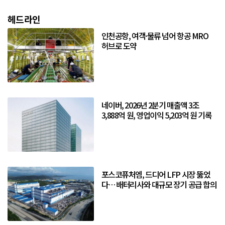
헤드라인
인천공항, 여객·물류 넘어 항공 MRO
허브로 도약
네이버, 2026년 2분기 매출액 3조
3,888억 원, 영업이익 5,203억 원 기록
포스코퓨처엠, 드디어 LFP 시장 뚫었
다… 배터리사와 대규모 장기 공급 합의