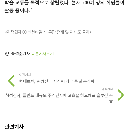
학습 교류를 목적으로 창립됐다. 현재 240여 명의 회원들이
활동 중이다.”
<저작권자 ⓒ 인천타임스, 무단 전재 및 재배포 금지>
송성춘기자
다른기사보기
이전기사
현대로템, K-방산 피지컬AI 기술 주권 본격화
다음기사
삼성전자, 폴란드 대규모 주거단지에 고효율 히트펌프 솔루션 공
급
관련기사