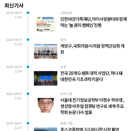
최신기사
2026-08-07
사회일반
11:43
인천여성가족재단, 아이사랑꿈터와 함께
하는 ‘놀 권리 캠페인’진행
2026-08-07
정치
11:38
계양구, 국회의원·시의원 정책간담회 개
최
2026-08-07
교육
11:34
전국 20개 G-램프 대학 사업단, 하나 돼
대한민국 기초과학 키운다
2026-08-07
오피니언
11:31
서울대 전기정보공학부 이현수 학부생,
생성형 비주얼 컴퓨팅 연구로 세계 주요
학회 논문 다수 발표
2026-08-07
경제.기업
11:27
포스코퓨처엠, 드디어 LFP 시장 뚫었