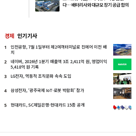
다… 배터리사와 대규모 장기 공급 합의
경제
인기기사
인천공항, 7월 1일부터 제2여객터미널로 진에어 이전 배
1
치
네이버, 2026년 1분기 매출액 3조 2,411억 원, 영업이익
2
5,418억 원 기록
LG전자, 역동적 조직문화 속속 도입
3
삼성전자, ‘광주국제 IoT·로봇 박람회’ 참가
4
현대카드, SC제일은행-현대카드 15종 공개
5