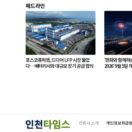
헤드라인
포스코퓨처엠, 드디어 LFP 시장 뚫었
'한화와 함께하
다… 배터리사와 대규모 장기 공급 합의
2026' 9월 5일 
언론사 소개
개인정보취급