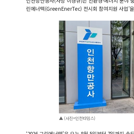
인천항만공사(사장 이경규)는 친환경·에너지 분야 중소
린에너텍(GreenEnerTec) 전시회 참여지원 사업
▲ (사진=인천타임스)
‘2026 그린에너텍’은 오는 8월 5일부터 7일까지