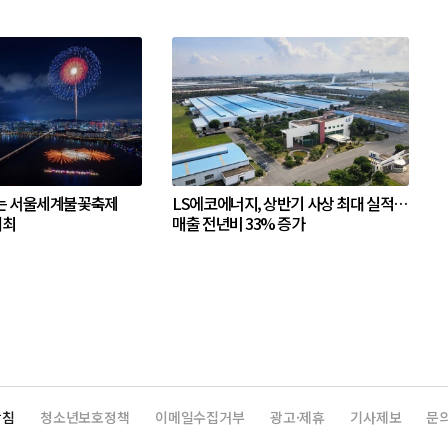
는 서울세계불꽃축제
LS에코에너지, 상반기 사상 최대 실적…
개최
매출 전년비 33% 증가
방침
청소년보호정책
이메일수집거부
광고·제휴
기사제보
문