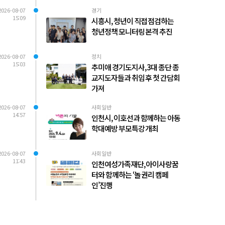
2026-08-07
경기
15:09
시흥시, 청년이 직접 점검하는
청년정책 모니터링 본격 추진
2026-08-07
정치
15:03
추미애 경기도지사, 3대 종단 종
교지도자들과 취임 후 첫 간담회
가져
2026-08-07
사회일반
14:57
인천시, 이호선과 함께하는 아동
학대예방 부모특강 개최
2026-08-07
사회일반
11:43
인천여성가족재단, 아이사랑꿈
터와 함께하는 ‘놀 권리 캠페
인’진행