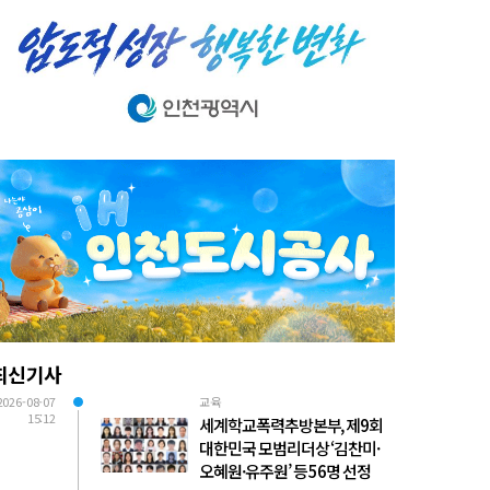
최신기사
2026-08-07
교육
15:12
세계학교폭력추방본부, 제9회
대한민국 모범리더상 ‘김찬미·
오혜원·유주원’ 등 56명 선정