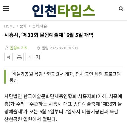
HOME
문화
문화.예술
시흥시, ‘제33회 물왕예술제’ 6월 5일 개막
윤경수 기자
발행 2026-06-01 07:32
- 비둘기공원·목감산현공원서 개최, 전시·공연·체험 프로그램
풍성
사단법인 한국예술문화단체총연합회 시흥지회(이하, 시흥예
총)가 주최ㆍ주관하는 시흥시 대표 종합예술축제 ‘제33회 물
왕예술제’가 오는 6월 5일부터 7일까지 비둘기공원과 목감
산현공원 일원에서 열린다.