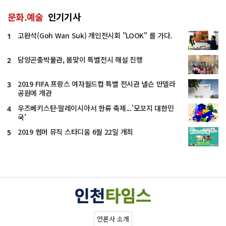
문화.예술
인기기사
고완석(Goh Wan Suk) 개인전시회 "LOOK" 를 가다.
1
담양곤충박물관, 봄맞이 특별전시 해설 진행
2
2019 FIFA 프랑스 여자월드컵 특별 전시관 넬슨 만델라
3
공원에 개관
우즈베키스탄·말레이시아서 한류 축제...'모꼬지 대한민
4
국'
2019 썸머 뮤직 스타디움 6월 22일 개최
5
언론사 소개