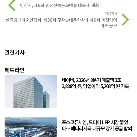
인천시, 제6회 인천전통문화예술 대축제 개최
다음기사
한국장애예술인협회, 제36회 구상솟대문학상과 제9회 이원형어
워드 공모
관련기사
헤드라인
네이버, 2026년 2분기 매출액 3조
3,888억 원, 영업이익 5,203억 원 기록
포스코퓨처엠, 드디어 LFP 시장 뚫었
다… 배터리사와 대규모 장기 공급 합의