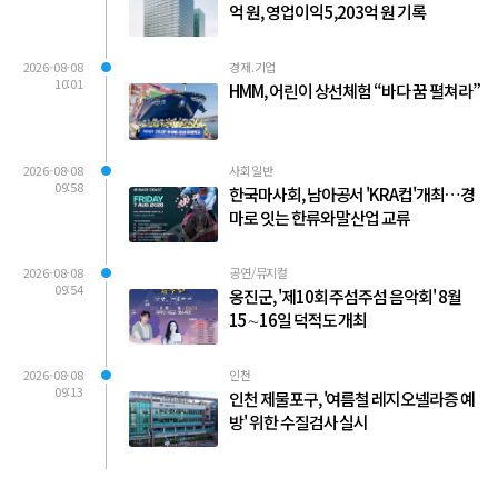
억 원, 영업이익 5,203억 원 기록
2026-08-08
경제.기업
10:01
HMM, 어린이 상선체험 “바다 꿈 펼쳐라”
2026-08-08
사회일반
09:58
한국마사회, 남아공서 'KRA컵'개최…경
마로 잇는 한류와 말산업 교류
2026-08-08
공연/뮤지컬
09:54
옹진군, '제10회 주섬주섬 음악회' 8월
15∼16일 덕적도 개최
2026-08-08
인천
09:13
인천 제물포구, '여름철 레지오넬라증 예
방' 위한 수질검사 실시