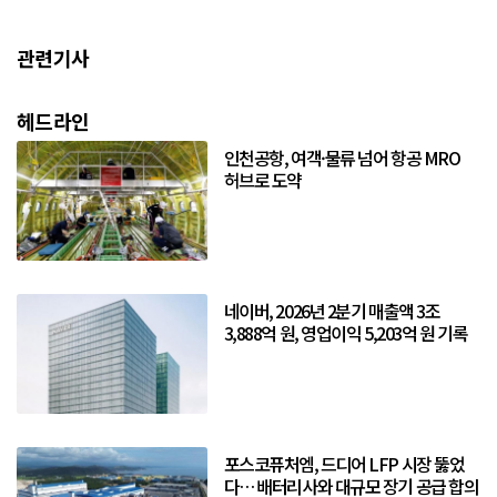
관련기사
헤드라인
인천공항, 여객·물류 넘어 항공 MRO
허브로 도약
네이버, 2026년 2분기 매출액 3조
3,888억 원, 영업이익 5,203억 원 기록
포스코퓨처엠, 드디어 LFP 시장 뚫었
다… 배터리사와 대규모 장기 공급 합의