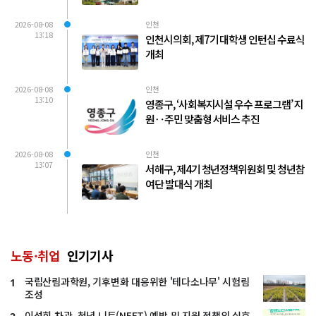
2026-08-08
인천
13:18
인천시의회, 제7기 대학생 인턴십 수료식
개최
2026-08-08
인천
13:10
영종구, ‘사회복지시설 우수 프로그램’ 지
원‥주민 맞춤형 서비스 추진
2026-08-08
인천
13:07
서해구, 제4기 청년정책위원회 및 청년참
여단 발대식 개최
노동·취업
인기기사
국립산림과학원, 기후변화 대응위한 '테다소나무' 시험림
1
조성
이성희 차관, 청년 니트(NEET) 예방 및 지원 정책의 실효