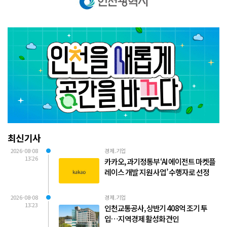
최신기사
2026-08-08
경제.기업
13:26
카카오, 과기정통부 ‘AI 에이전트 마켓플
레이스 개발 지원 사업’ 수행자로 선정
2026-08-08
경제.기업
13:23
인천교통공사, 상반기 408억 조기 투
입…지역경제 활성화 견인