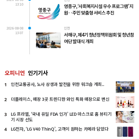
13:10
영종구, ‘사회복지시설 우수 프로그램’ 지
원‥주민 맞춤형 서비스 추진
2026-08-08
인천
13:07
서해구, 제4기 청년정책위원회 및 청년참
여단 발대식 개최
오피니언
인기기사
인천교통공사, 노사 상생과 발전을 위한 워크숍 개최..
1
더플레이스, 매장 3곳 트렌디한 와인 특화 매장으로 변신
2
LG 프라엘, ‘국내 유일 FDA 인가’ LED 마스크로 홈 뷰티기
3
기 시장 선도
LG전자, ‘LG V40 ThinQ’, 고객이 원하는 카메라 담았다
4