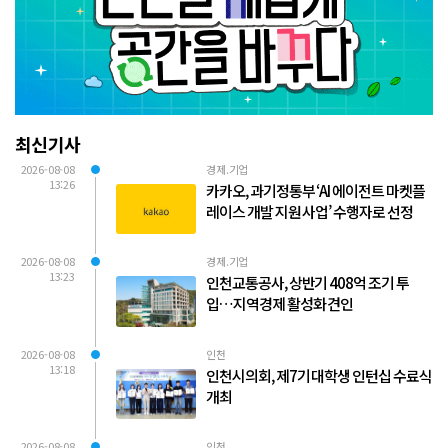
최신기사
2026-08-08
경제.기업
13:26
카카오, 과기정통부 ‘AI 에이전트 마켓플
레이스 개발 지원 사업’ 수행자로 선정
2026-08-08
경제.기업
13:23
인천교통공사, 상반기 408억 조기 투
입…지역경제 활성화 견인
2026-08-08
인천
13:18
인천시의회, 제7기 대학생 인턴십 수료식
개최
2026-08-08
인천