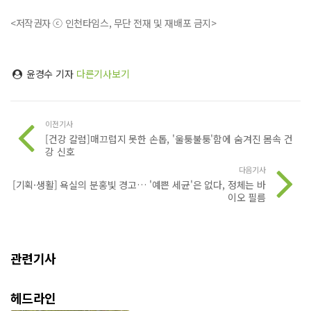
<저작권자 ⓒ 인천타임스, 무단 전재 및 재배포 금지>
윤경수 기자
다른기사보기
이전기사
[건강 칼럼]매끄럽지 못한 손톱, '울퉁불퉁'함에 숨겨진 몸속 건
강 신호
다음기사
[기획·생활] 욕실의 분홍빛 경고… '예쁜 세균'은 없다, 정체는 바
이오 필름
관련기사
헤드라인