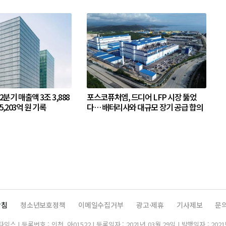
 2분기 매출액 3조 3,888
포스코퓨처엠, 드디어 LFP 시장 뚫었
5,203억 원 기록
다… 배터리사와 대규모 장기 공급 합의
방침
청소년보호정책
이메일수집거부
광고·제휴
기사제보
문
스 | 등록번호 : 인천, 아01522 | 등록일자 : 2021년 03월 29일 | 발행일자 : 2021