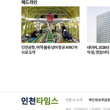
헤드라인
인천공항, 여객·물류 넘어 항공 MRO 허
네이버, 2026년
브로 도약
억 원, 영업이익 
언론사 소개
개인정보취급
제호 : 인천타임스 | 업체명 : 인천타임