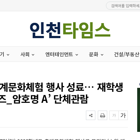
경기
사회
엔터테인먼트
문화
건설/부동산
계문화체험 행사 성료… 재학생
이즈_암호명 A’ 단체관람