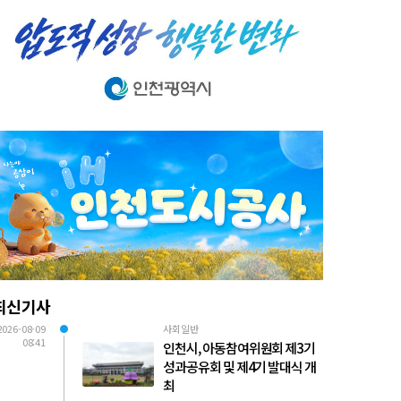
최신기사
2026-08-09
사회일반
08:41
인천시, 아동참여위원회 제3기
성과공유회 및 제4기 발대식 개
최