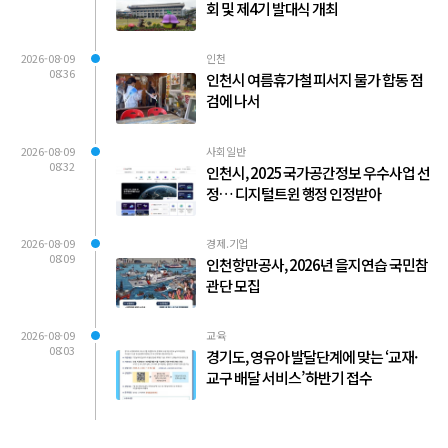
회 및 제4기 발대식 개최
2026-08-09
인천
08:36
인천시 여름휴가철 피서지 물가 합동 점
검에 나서
2026-08-09
사회일반
08:32
인천시, 2025 국가공간정보 우수사업 선
정… 디지털트윈 행정 인정받아
2026-08-09
경제.기업
08:09
인천항만공사, 2026년 을지연습 국민참
관단 모집
2026-08-09
교육
08:03
경기도, 영유아 발달단계에 맞는 ‘교재·
교구 배달 서비스’ 하반기 접수