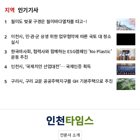
지역
인기기사
월미도 벚꽃 구경은 월미바다열차를 타고~!
1
이천시, 민·관·군 상생 위한 업무협약에 따른 국토 대 청소
2
실시
한국마사회, 협력사와 함께하는 ESG캠페인 'No Plastic'
3
운동 추진
인천시, ‘국제치안 산업대전’… 국제인증 획득
4
구리시, 구리 교문 공공주택지구를 GH 기본주택으로 추진
5
언론사 소개