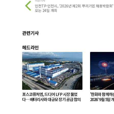
이전기사
인천TP-인천시, ‘2026년 제2회 뿌리기업 채용박람회’
오는 24일 개최
관련기사
헤드라인
포스코퓨처엠, 드디어 LFP 시장 뚫었
'한화와 함께하
다… 배터리사와 대규모 장기 공급 합의
2026' 9월 5일 