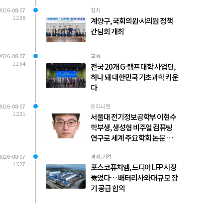
2026-08-07
정치
11:38
계양구, 국회의원·시의원 정책
간담회 개최
2026-08-07
교육
11:34
전국 20개 G-램프 대학 사업단,
하나 돼 대한민국 기초과학 키운
다
2026-08-07
오피니언
11:31
서울대 전기정보공학부 이현수
학부생, 생성형 비주얼 컴퓨팅
연구로 세계 주요 학회 논문 다수
발표
2026-08-07
경제.기업
11:27
포스코퓨처엠, 드디어 LFP 시장
뚫었다… 배터리사와 대규모 장
기 공급 합의