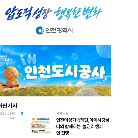
최신기사
2026-08-07
사회일반
11:43
인천여성가족재단, 아이사랑꿈
터와 함께하는 ‘놀 권리 캠페
인’진행