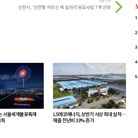
다음기사
인천시, ‘인천형 어르신 새 일자리’공모사업 7개 선정
1
2
3
4
5
는 서울세계불꽃축제
LS에코에너지, 상반기 사상 최대 실적…
개최
매출 전년비 33% 증가