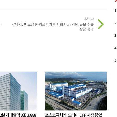
1
다음기사
2
정
성남시, 베트남 K-의료기기 전시회서 59억원 규모 수출
상담 성과
3
4
5
 2분기 매출액 3조 3,888
포스코퓨처엠, 드디어 LFP 시장 뚫었