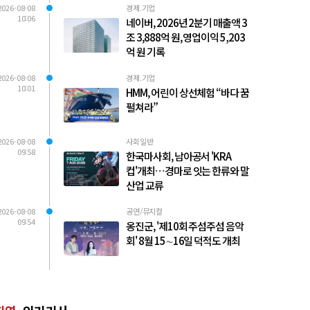
2026-08-08
경제.기업
10:06
네이버, 2026년 2분기 매출액 3
조 3,888억 원, 영업이익 5,203
억 원 기록
2026-08-08
경제.기업
10:01
HMM, 어린이 상선체험 “바다 꿈
펼쳐라”
2026-08-08
사회일반
09:58
한국마사회, 남아공서 'KRA
컵'개최…경마로 잇는 한류와 말
산업 교류
2026-08-08
공연/뮤지컬
09:54
옹진군, '제10회 주섬주섬 음악
회' 8월 15∼16일 덕적도 개최