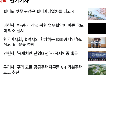
지역
인기기사
월미도 벚꽃 구경은 월미바다열차를 타고~!
이천시, 민·관·군 상생 위한 업무협약에 따른 국토
대 청소 실시
한국마사회, 협력사와 함께하는 ESG캠페인 'No
Plastic' 운동 추진
인천시, ‘국제치안 산업대전’… 국제인증 획득
구리시, 구리 교문 공공주택지구를 GH 기본주택
으로 추진