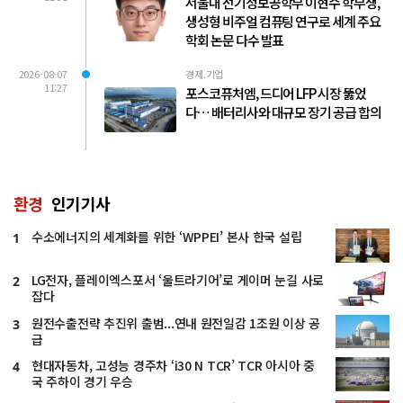
서울대 전기정보공학부 이현수 학부생,
생성형 비주얼 컴퓨팅 연구로 세계 주요
학회 논문 다수 발표
2026-08-07
경제.기업
11:27
포스코퓨처엠, 드디어 LFP 시장 뚫었
다… 배터리사와 대규모 장기 공급 합의
환경
인기기사
수소에너지의 세계화를 위한 ‘WPPEI’ 본사 한국 설립
1
LG전자, 플레이엑스포서 ‘울트라기어’로 게이머 눈길 사로
2
잡다
원전수출전략 추진위 출범...연내 원전일감 1조원 이상 공
3
급
현대자동차, 고성능 경주차 ‘i30 N TCR’ TCR 아시아 중
4
국 주하이 경기 우승