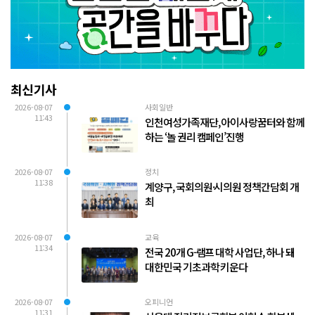
최신기사
2026-08-07
사회일반
11:43
인천여성가족재단, 아이사랑꿈터와 함께
하는 ‘놀 권리 캠페인’진행
2026-08-07
정치
11:38
계양구, 국회의원·시의원 정책간담회 개
최
2026-08-07
교육
11:34
전국 20개 G-램프 대학 사업단, 하나 돼
대한민국 기초과학 키운다
2026-08-07
오피니언
11:31