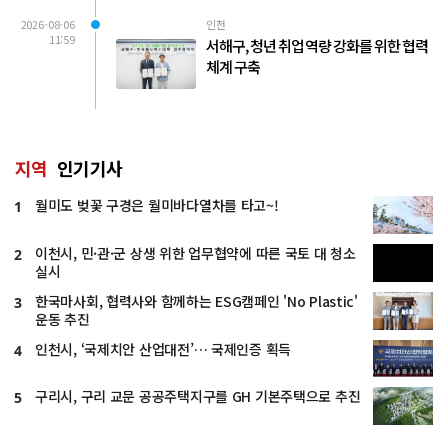
2026-08-06
인천
11:59
서해구, 청년 취업 역량 강화를 위한 협력
체계 구축
지역
인기기사
월미도 벚꽃 구경은 월미바다열차를 타고~!
1
이천시, 민·관·군 상생 위한 업무협약에 따른 국토 대 청소
2
실시
한국마사회, 협력사와 함께하는 ESG캠페인 'No Plastic'
3
운동 추진
인천시, ‘국제치안 산업대전’… 국제인증 획득
4
구리시, 구리 교문 공공주택지구를 GH 기본주택으로 추진
5