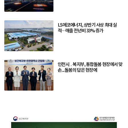
LS에코에너지, 상반기 사상 최대 실
적…매출 전년비 33% 증가
인천시 ․ 복지부, 통합돌봄 현장에서 맞
손...돌봄의 답은 현장에