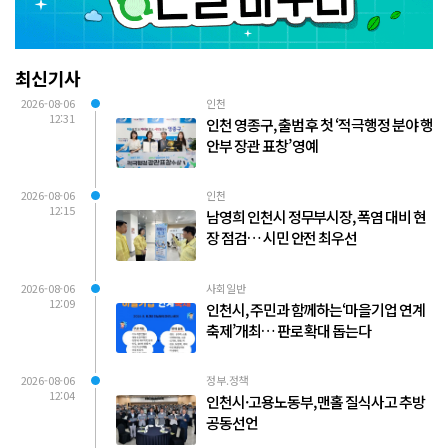
최신기사
2026-08-06
인천
12:31
인천 영종구, 출범 후 첫 ‘적극행정 분야 행
안부 장관 표창’ 영예
2026-08-06
인천
12:15
남영희 인천시 정무부시장, 폭염 대비 현
장 점검… 시민 안전 최우선
2026-08-06
사회일반
12:09
인천시, 주민과 함께하는‘마을기업 연계
축제’개최… 판로 확대 돕는다
2026-08-06
정부.정책
12:04
인천시·고용노동부, 맨홀 질식사고 추방
공동선언