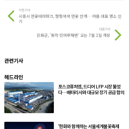
이전기사
시흥시 연꽃테마파크, 형형색색 연꽃 만개… 여름 대표 명소 인
기
다음기사
강화군, '동막·민머루해변' 오는 7월 1일 개장
관련기사
헤드라인
포스코퓨처엠, 드디어 LFP 시장 뚫었
다… 배터리사와 대규모 장기 공급 합의
'한화와 함께하는 서울세계불꽃축제