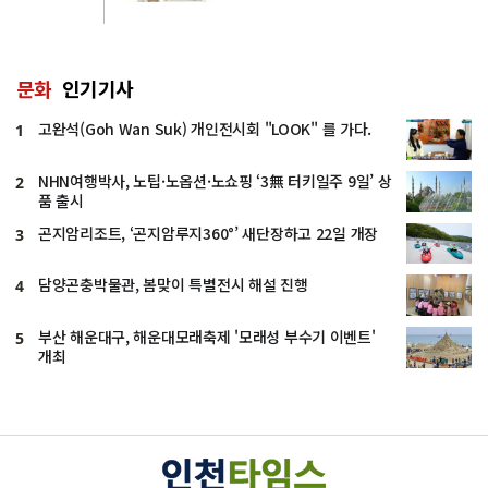
문화
인기기사
고완석(Goh Wan Suk) 개인전시회 "LOOK" 를 가다.
1
NHN여행박사, 노팁·노옵션·노쇼핑 ‘3無 터키일주 9일’ 상
2
품 출시
곤지암리조트, ‘곤지암루지360°’ 새단장하고 22일 개장
3
담양곤충박물관, 봄맞이 특별전시 해설 진행
4
부산 해운대구, 해운대모래축제 '모래성 부수기 이벤트'
5
개최