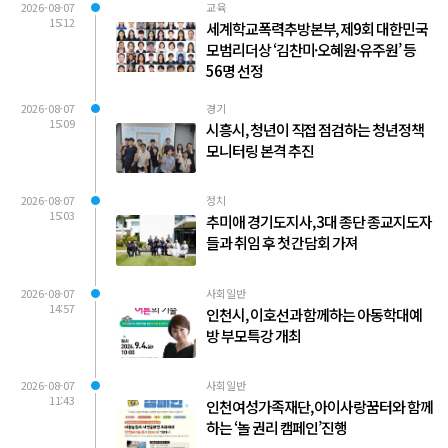
2026-08-07
교육
15:12
세계학교폭력추방본부, 제9회 대한민국
모범리더상 ‘김찬미·오혜원·유주원’ 등
56명 선정
2026-08-07
경기
15:09
시흥시, 청년이 직접 점검하는 청년정책
모니터링 본격 추진
2026-08-07
정치
15:03
추미애 경기도지사, 3대 종단 종교지도자
들과 취임 후 첫 간담회 가져
2026-08-07
사회일반
14:57
인천시, 이호선과 함께하는 아동학대예
방 부모특강 개최
2026-08-07
사회일반
11:43
인천여성가족재단, 아이사랑꿈터와 함께
하는 ‘놀 권리 캠페인’진행