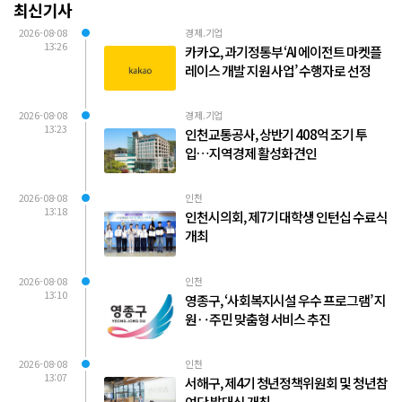
최신기사
2026-08-08
경제.기업
13:26
카카오, 과기정통부 ‘AI 에이전트 마켓플
레이스 개발 지원 사업’ 수행자로 선정
2026-08-08
경제.기업
13:23
인천교통공사, 상반기 408억 조기 투
입…지역경제 활성화 견인
2026-08-08
인천
13:18
인천시의회, 제7기 대학생 인턴십 수료식
개최
2026-08-08
인천
13:10
영종구, ‘사회복지시설 우수 프로그램’ 지
원‥주민 맞춤형 서비스 추진
2026-08-08
인천
13:07
서해구, 제4기 청년정책위원회 및 청년참
여단 발대식 개최