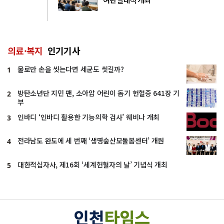
의료·복지
인기기사
물로만 손을 씻는다면 세균도 씻길까?
1
방탄소년단 지민 팬, 소아암 어린이 돕기 헌혈증 641장 기
2
부
인바디 ‘인바디 활용한 기능의학 검사’ 웨비나 개최
3
전라남도 완도에 세 번째 ‘생명숲산모돌봄센터’ 개원
4
대한적십자사, 제16회 ‘세계헌혈자의 날’ 기념식 개최
5