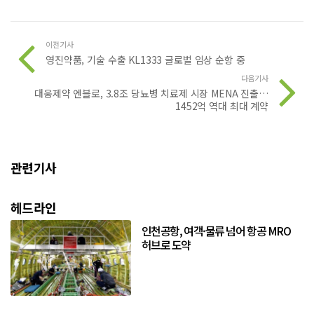
이전기사
영진약품, 기술 수출 KL1333 글로벌 임상 순항 중
다음기사
대웅제약 엔블로, 3.8조 당뇨병 치료제 시장 MENA 진출…
1452억 역대 최대 계약
관련기사
헤드라인
인천공항, 여객·물류 넘어 항공 MRO
허브로 도약