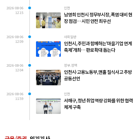
2026-08-06
인천
12:15
남영희 인천시 정무부시장, 폭염 대비 현
장 점검… 시민 안전 최우선
2026-08-06
사회일반
12:09
인천시, 주민과 함께하는‘마을기업 연계
축제’개최… 판로 확대 돕는다
2026-08-06
정부.정책
12:04
인천시·고용노동부, 맨홀 질식사고 추방
공동선언
2026-08-06
인천
11:59
서해구, 청년 취업 역량 강화를 위한 협력
체계 구축
금융/증권
인기기사