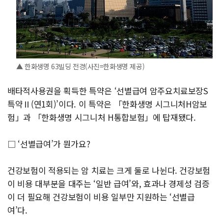
▲ 한화생명 63빌딩 전경(사진=한화생명 제공)
배타적사용권을 획득한 특약은 ‘선별급여 암주요치료보장S
특약Ⅱ(연1회)’이다. 이 특약은 「한화생명 시그니처H암보
험」과 「한화생명 시그니처 H통합보험」에 탑재됐다.
□ ‘선별급여’가 뭔가요?
건강보험이 적용되는 암 치료는 크게 둘로 나뉜다. 건강보험
이 비용 대부분을 대주는 ‘일반 급여’와, 효과나 경제성 검증
이 더 필요해 건강보험이 비용 일부만 지원하는 ‘선별급
여’다.