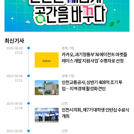
최신기사
2026-08-08
경제.기업
13:26
카카오, 과기정통부 ‘AI 에이전트 마켓플
레이스 개발 지원 사업’ 수행자로 선정
2026-08-08
경제.기업
13:23
인천교통공사, 상반기 408억 조기 투
입…지역경제 활성화 견인
2026-08-08
인천
13:18
인천시의회, 제7기 대학생 인턴십 수료식
개최
2026-08-08
인천