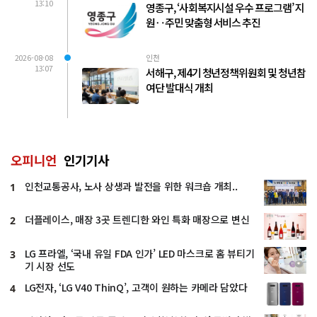
13:10
영종구, ‘사회복지시설 우수 프로그램’ 지
원‥주민 맞춤형 서비스 추진
2026-08-08
인천
13:07
서해구, 제4기 청년정책위원회 및 청년참
여단 발대식 개최
오피니언
인기기사
인천교통공사, 노사 상생과 발전을 위한 워크숍 개최..
1
더플레이스, 매장 3곳 트렌디한 와인 특화 매장으로 변신
2
LG 프라엘, ‘국내 유일 FDA 인가’ LED 마스크로 홈 뷰티기
3
기 시장 선도
LG전자, ‘LG V40 ThinQ’, 고객이 원하는 카메라 담았다
4