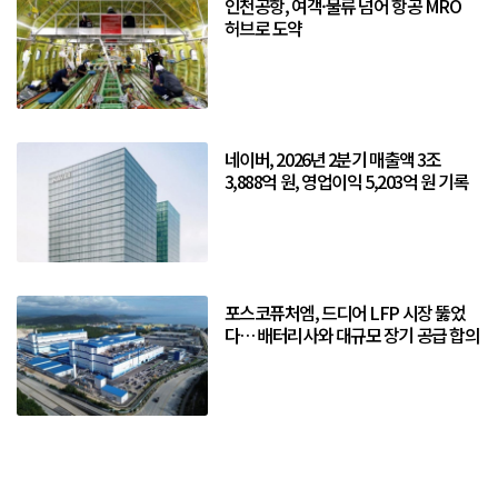
인천공항, 여객·물류 넘어 항공 MRO
허브로 도약
네이버, 2026년 2분기 매출액 3조
3,888억 원, 영업이익 5,203억 원 기록
포스코퓨처엠, 드디어 LFP 시장 뚫었
다… 배터리사와 대규모 장기 공급 합의