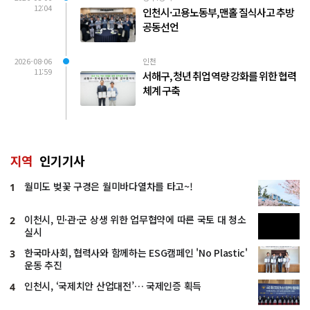
12:04
인천시·고용노동부, 맨홀 질식사고 추방
공동선언
2026-08-06
인천
11:59
서해구, 청년 취업 역량 강화를 위한 협력
체계 구축
지역
인기기사
월미도 벚꽃 구경은 월미바다열차를 타고~!
1
이천시, 민·관·군 상생 위한 업무협약에 따른 국토 대 청소
2
실시
한국마사회, 협력사와 함께하는 ESG캠페인 'No Plastic'
3
운동 추진
인천시, ‘국제치안 산업대전’… 국제인증 획득
4