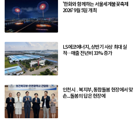
'한화와 함께하는 서울세계불꽃축제
2026' 9월 5일 개최
LS에코에너지, 상반기 사상 최대 실
적…매출 전년비 33% 증가
인천시 ․ 복지부, 통합돌봄 현장에서 맞
손...돌봄의 답은 현장에