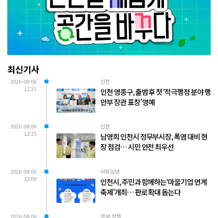
최신기사
2026-08-06
인천
12:31
인천 영종구, 출범 후 첫 ‘적극행정 분야 행
안부 장관 표창’ 영예
2026-08-06
인천
12:15
남영희 인천시 정무부시장, 폭염 대비 현
장 점검… 시민 안전 최우선
2026-08-06
사회일반
12:09
인천시, 주민과 함께하는‘마을기업 연계
축제’개최… 판로 확대 돕는다
2026-08-06
정부.정책