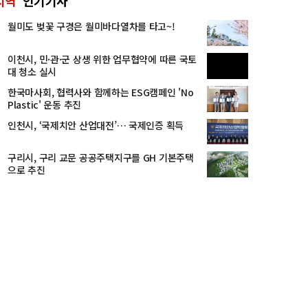
지역
인기기사
월미도 벚꽃 구경은 월미바다열차를 타고~!
이천시, 민·관·군 상생 위한 업무협약에 따른 국토
대 청소 실시
한국마사회, 협력사와 함께하는 ESG캠페인 'No
Plastic' 운동 추진
인천시, ‘국제치안 산업대전’… 국제인증 획득
구리시, 구리 교문 공공주택지구를 GH 기본주택
으로 추진