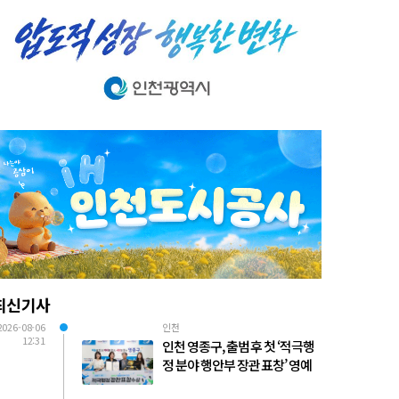
최신기사
2026-08-06
인천
12:31
인천 영종구, 출범 후 첫 ‘적극행
정 분야 행안부 장관 표창’ 영예