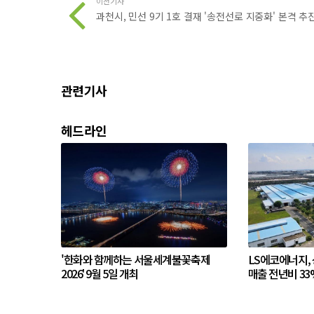
이전기사
과천시, 민선 9기 1호 결재 '송전선로 지중화' 본격 추
관련기사
헤드라인
'한화와 함께하는 서울세계불꽃축제
LS에코에너지,
2026' 9월 5일 개최
매출 전년비 33