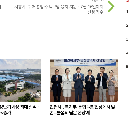
다음기사
진
시흥시, 귀어 창업·주택구입 융자 지원…7월 16일까지
1
신청 접수
2
3
4
5
 상반기 사상 최대 실적…
인천시 ․ 복지부, 통합돌봄 현장에서 맞
% 증가
손...돌봄의 답은 현장에