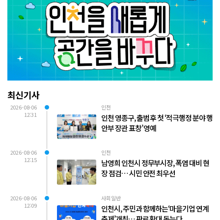
최신기사
2026-08-06
인천
12:31
인천 영종구, 출범 후 첫 ‘적극행정 분야 행
안부 장관 표창’ 영예
2026-08-06
인천
12:15
남영희 인천시 정무부시장, 폭염 대비 현
장 점검… 시민 안전 최우선
2026-08-06
사회일반
12:09
인천시, 주민과 함께하는‘마을기업 연계
축제’개최… 판로 확대 돕는다