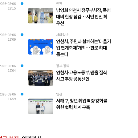
2026-08-06
인천
12:15
남영희 인천시 정무부시장, 폭염
대비 현장 점검… 시민 안전 최
우선
2026-08-06
사회일반
12:09
인천시, 주민과 함께하는‘마을기
업 연계축제’개최… 판로 확대
돕는다
2026-08-06
정부.정책
12:04
인천시·고용노동부, 맨홀 질식
사고 추방 공동선언
2026-08-06
인천
11:59
서해구, 청년 취업 역량 강화를
위한 협력 체계 구축