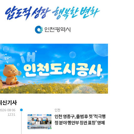
최신기사
2026-08-06
인천
12:31
인천 영종구, 출범 후 첫 ‘적극행
정 분야 행안부 장관 표창’ 영예