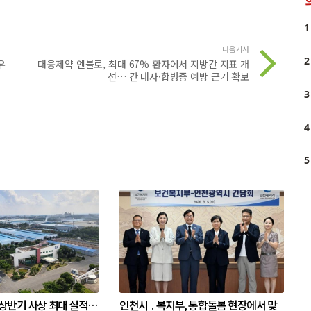
1
다음기사
2
우
대웅제약 엔블로, 최대 67% 환자에서 지방간 지표 개
선… 간 대사·합병증 예방 근거 확보
3
4
5
 상반기 사상 최대 실적…
인천시 ․ 복지부, 통합돌봄 현장에서 맞