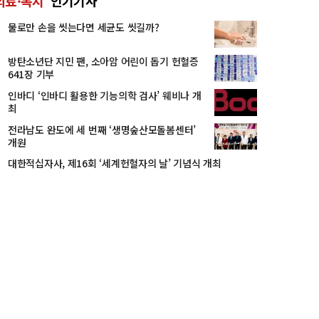
의료·복지
인기기사
물로만 손을 씻는다면 세균도 씻길까?
방탄소년단 지민 팬, 소아암 어린이 돕기 헌혈증
641장 기부
인바디 ‘인바디 활용한 기능의학 검사’ 웨비나 개
최
전라남도 완도에 세 번째 ‘생명숲산모돌봄센터’
개원
대한적십자사, 제16회 ‘세계헌혈자의 날’ 기념식 개최