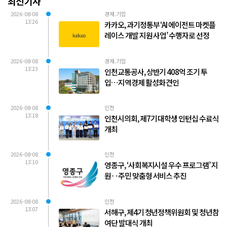
최신기사
2026-08-08
경제.기업
13:26
카카오, 과기정통부 ‘AI 에이전트 마켓플
레이스 개발 지원 사업’ 수행자로 선정
2026-08-08
경제.기업
13:23
인천교통공사, 상반기 408억 조기 투
입…지역경제 활성화 견인
2026-08-08
인천
13:18
인천시의회, 제7기 대학생 인턴십 수료식
개최
2026-08-08
인천
13:10
영종구, ‘사회복지시설 우수 프로그램’ 지
원‥주민 맞춤형 서비스 추진
2026-08-08
인천
13:07
서해구, 제4기 청년정책위원회 및 청년참
여단 발대식 개최