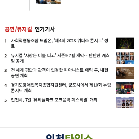
공연/뮤지컬
인기기사
사회적협동조합 드림온, '제4회 2023 위더스 콘서트' 성
1
료
뮤지컬 ‘사랑은 비를 타고’ 시즌9 7월 개막··· 탄탄한 캐스
2
팅 공개
전 세계 평단과 관객이 인정한 피아니스트 에릭 루, 내한
3
공연 개최
경기도장애인복지종합지원센터, 군포시에서 제10회 누림
4
콘서트 개최
인천시, 7일 ‘뷰티풀파크 포크음악 페스티벌’ 개최
5