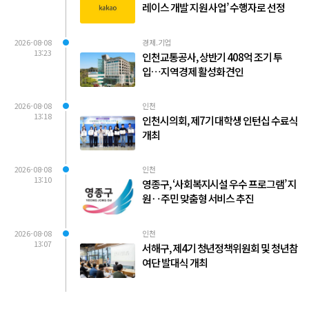
레이스 개발 지원 사업’ 수행자로 선정
2026-08-08
경제.기업
13:23
인천교통공사, 상반기 408억 조기 투
입…지역경제 활성화 견인
2026-08-08
인천
13:18
인천시의회, 제7기 대학생 인턴십 수료식
개최
2026-08-08
인천
13:10
영종구, ‘사회복지시설 우수 프로그램’ 지
원‥주민 맞춤형 서비스 추진
2026-08-08
인천
13:07
서해구, 제4기 청년정책위원회 및 청년참
여단 발대식 개최