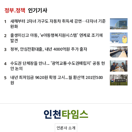
정부.정책
인기기사
새해부터 2자녀 가구도 자동차 취득세 감면…다자녀 기준
1
완화
출생미신고 아동, ‘e아동행복지원시스템’ 연계로 조기에
2
발견
정부, 안심전환대출, 내년 4000억원 추가 출자
3
수도권 단체장들 만나... '광역교통·수도권매립지' 공동 현
4
안 논의
내년 최저임금 9620원 확정 고시...월 환산액 201만580
5
원
언론사 소개