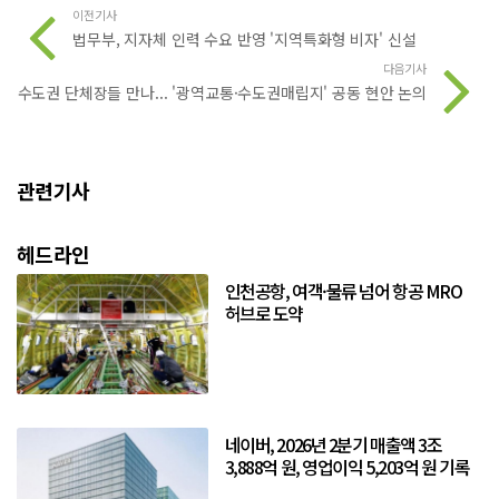
이전기사
법무부, 지자체 인력 수요 반영 '지역특화형 비자' 신설
다음기사
수도권 단체장들 만나... '광역교통·수도권매립지' 공동 현안 논의
관련기사
헤드라인
인천공항, 여객·물류 넘어 항공 MRO
허브로 도약
네이버, 2026년 2분기 매출액 3조
3,888억 원, 영업이익 5,203억 원 기록