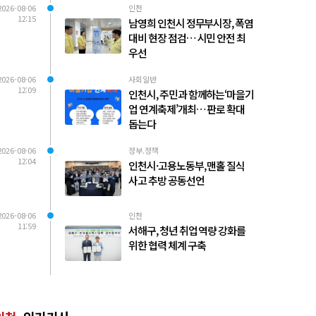
2026-08-06
인천
12:15
남영희 인천시 정무부시장, 폭염
대비 현장 점검… 시민 안전 최
우선
2026-08-06
사회일반
12:09
인천시, 주민과 함께하는‘마을기
업 연계축제’개최… 판로 확대
돕는다
2026-08-06
정부.정책
12:04
인천시·고용노동부, 맨홀 질식
사고 추방 공동선언
2026-08-06
인천
11:59
서해구, 청년 취업 역량 강화를
위한 협력 체계 구축