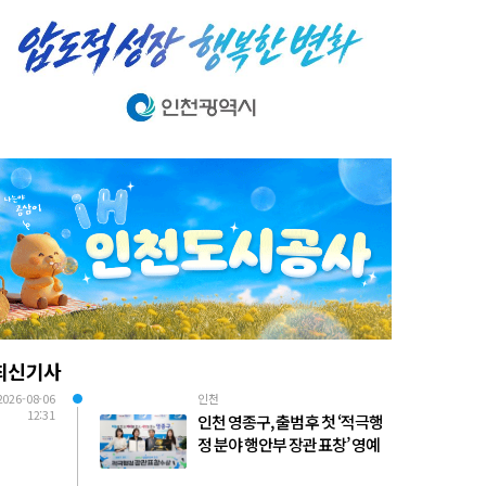
최신기사
2026-08-06
인천
12:31
인천 영종구, 출범 후 첫 ‘적극행
정 분야 행안부 장관 표창’ 영예