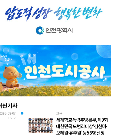
최신기사
2026-08-07
교육
15:12
세계학교폭력추방본부, 제9회
대한민국 모범리더상 ‘김찬미·
오혜원·유주원’ 등 56명 선정