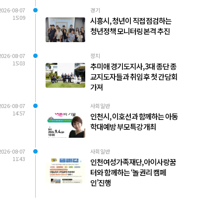
2026-08-07
경기
15:09
시흥시, 청년이 직접 점검하는
청년정책 모니터링 본격 추진
2026-08-07
정치
15:03
추미애 경기도지사, 3대 종단 종
교지도자들과 취임 후 첫 간담회
가져
2026-08-07
사회일반
14:57
인천시, 이호선과 함께하는 아동
학대예방 부모특강 개최
2026-08-07
사회일반
11:43
인천여성가족재단, 아이사랑꿈
터와 함께하는 ‘놀 권리 캠페
인’진행