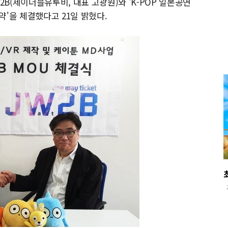
2B(제이더블유투비, 대표 고광원)와 'K-POP 일본공연
협약'을 체결했다고 21일 밝혔다.