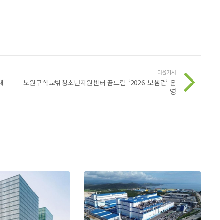
다음기사
새
노원구학교밖청소년지원센터 꿈드림 ‘2026 보쌈런’ 운
영