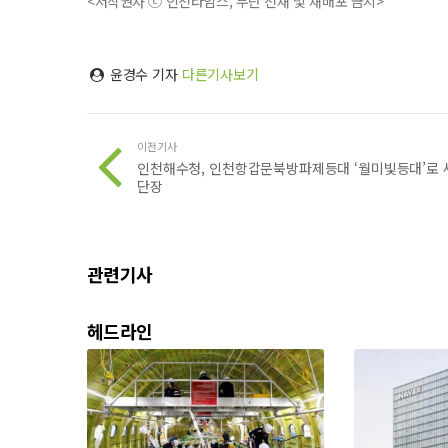
<저작권자 ⓒ 인천타임스, 무단 전재 및 재배포 금지>
윤경수 기자
다른기사보기
이전기사
인천해수청, 인천항갑문북방파제등대 ‘월미빛등대’로 
단장
관련기사
헤드라인