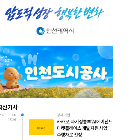
최신기사
2026-08-08
경제.기업
13:26
카카오, 과기정통부 ‘AI 에이전트
마켓플레이스 개발 지원 사업’
수행자로 선정