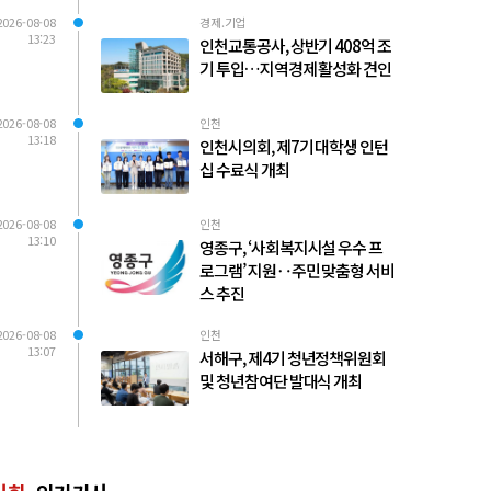
2026-08-08
경제.기업
13:23
인천교통공사, 상반기 408억 조
기 투입…지역경제 활성화 견인
2026-08-08
인천
13:18
인천시의회, 제7기 대학생 인턴
십 수료식 개최
2026-08-08
인천
13:10
영종구, ‘사회복지시설 우수 프
로그램’ 지원‥주민 맞춤형 서비
스 추진
2026-08-08
인천
13:07
서해구, 제4기 청년정책위원회
및 청년참여단 발대식 개최