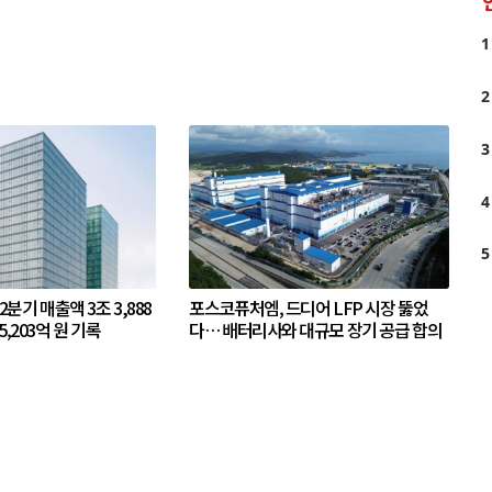
1
2
3
4
5
 2분기 매출액 3조 3,888
포스코퓨처엠, 드디어 LFP 시장 뚫었
5,203억 원 기록
다… 배터리사와 대규모 장기 공급 합의