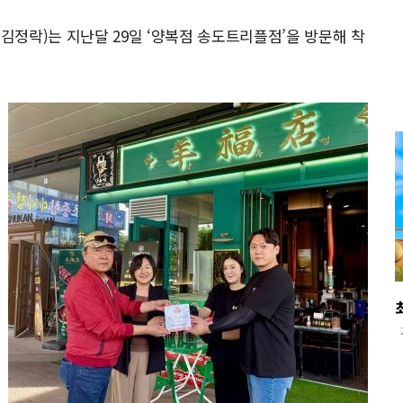
정락)는 지난달 29일 ‘양복점 송도트리플점’을 방문해 착