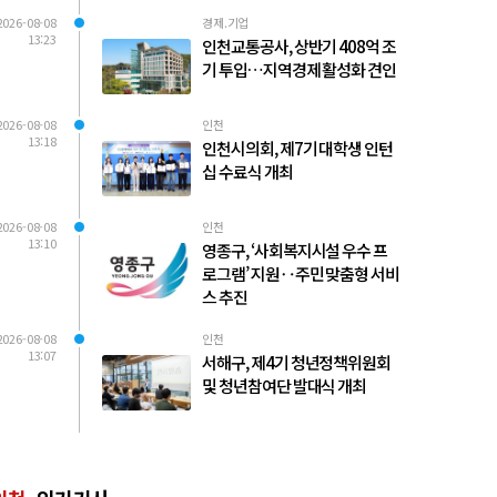
2026-08-08
경제.기업
13:23
인천교통공사, 상반기 408억 조
기 투입…지역경제 활성화 견인
2026-08-08
인천
13:18
인천시의회, 제7기 대학생 인턴
십 수료식 개최
2026-08-08
인천
13:10
영종구, ‘사회복지시설 우수 프
로그램’ 지원‥주민 맞춤형 서비
스 추진
2026-08-08
인천
13:07
서해구, 제4기 청년정책위원회
및 청년참여단 발대식 개최