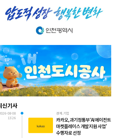
최신기사
2026-08-08
경제.기업
13:26
카카오, 과기정통부 ‘AI 에이전트
마켓플레이스 개발 지원 사업’
수행자로 선정