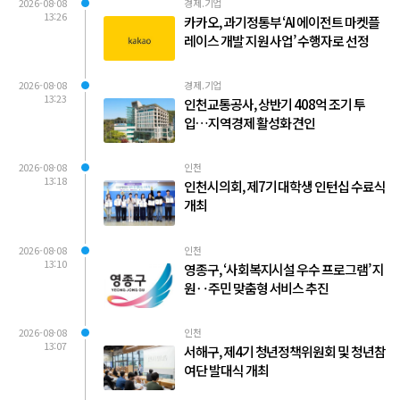
2026-08-08
경제.기업
13:26
카카오, 과기정통부 ‘AI 에이전트 마켓플
레이스 개발 지원 사업’ 수행자로 선정
2026-08-08
경제.기업
13:23
인천교통공사, 상반기 408억 조기 투
입…지역경제 활성화 견인
2026-08-08
인천
13:18
인천시의회, 제7기 대학생 인턴십 수료식
개최
2026-08-08
인천
13:10
영종구, ‘사회복지시설 우수 프로그램’ 지
원‥주민 맞춤형 서비스 추진
2026-08-08
인천
13:07
서해구, 제4기 청년정책위원회 및 청년참
여단 발대식 개최