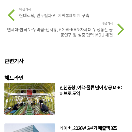
이전기사
현대로템, 안두릴과 AI 지휘통제체계 구축
다음기사
연세대-한국NI-누비콤-센서뷰, 6G·AI-RAN·차세대 위성통신 공
동연구 및 실증 협력 MOU 체결
관련기사
헤드라인
인천공항, 여객·물류 넘어 항공 MRO
허브로 도약
네이버, 2026년 2분기 매출액 3조