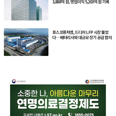
3,888억 원, 영업이익 5,203억 원 기록
포스코퓨처엠, 드디어 LFP 시장 뚫었
다… 배터리사와 대규모 장기 공급 합의