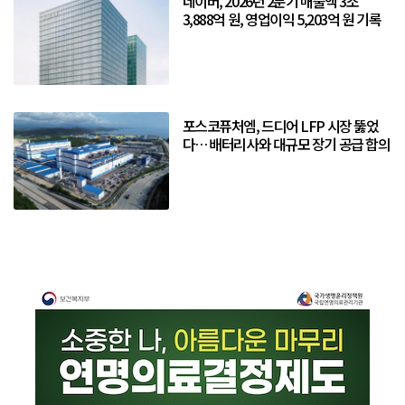
네이버, 2026년 2분기 매출액 3조
3,888억 원, 영업이익 5,203억 원 기록
포스코퓨처엠, 드디어 LFP 시장 뚫었
다… 배터리사와 대규모 장기 공급 합의