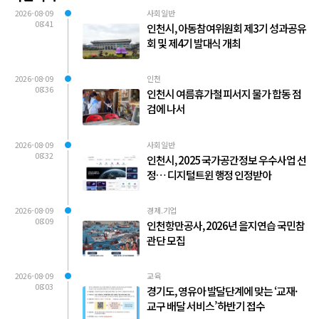
2026-08-09
사회일반
08:41
인천시, 아동참여위원회 제3기 성과공유
회 및 제4기 발대식 개최
2026-08-09
인천
08:36
인천시 여름휴가철 피서지 물가 합동 점
검에 나서
2026-08-09
사회일반
08:32
인천시, 2025 국가공간정보 우수사업 선
정… 디지털트윈 행정 인정받아
2026-08-09
경제.기업
08:09
인천항만공사, 2026년 을지연습 국민참
관단 모집
2026-08-09
교육
08:03
경기도, 영유아 발달단계에 맞는 ‘교재·
교구 배달 서비스’ 하반기 접수