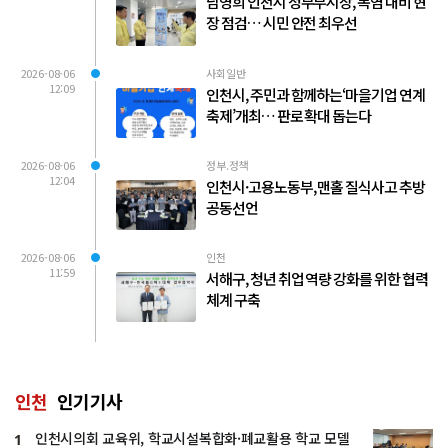
남영희 인천시 정무부시장, 폭염 대비 현
장 점검… 시민 안전 최우선
2026-08-06
사회일반
12:09
인천시, 주민과 함께하는‘마을기업 연계
축제’개최… 판로 확대 돕는다
2026-08-06
정부.정책
12:04
인천시·고용노동부, 맨홀 질식사고 추방
공동선언
2026-08-06
인천
11:59
서해구, 청년 취업 역량 강화를 위한 협력
체계 구축
인천
인기기사
인천시의회 교육위, 학교시설복합화·폐교활용 학교 모델
1