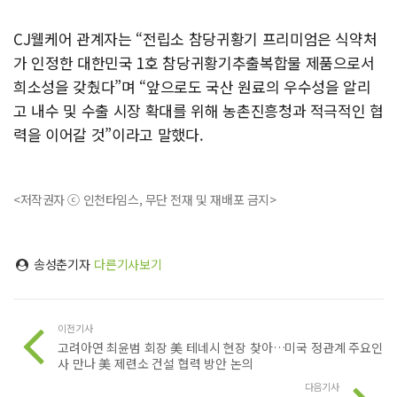
CJ웰케어 관계자는 “전립소 참당귀황기 프리미엄은 식약처
가 인정한 대한민국 1호 참당귀황기추출복합물 제품으로서
희소성을 갖췄다”며 “앞으로도 국산 원료의 우수성을 알리
고 내수 및 수출 시장 확대를 위해 농촌진흥청과 적극적인 협
력을 이어갈 것”이라고 말했다.
<저작권자 ⓒ 인천타임스, 무단 전재 및 재배포 금지>
송성춘기자
다른기사보기
이전기사
고려아연 최윤범 회장 美 테네시 현장 찾아…미국 정관계 주요인
사 만나 美 제련소 건설 협력 방안 논의
다음기사