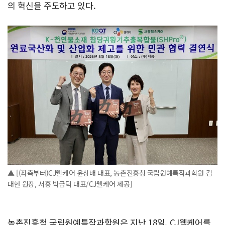
의 혁신을 주도하고 있다.
▲ [(좌측부터)CJ웰케어 윤상배 대표, 농촌진흥청 국립원예특작과학원 김
대현 원장, 서흥 박금덕 대표/CJ웰케어 제공]
농촌진흥청 국립원예특작과학원은 지난 18일, CJ웰케어를