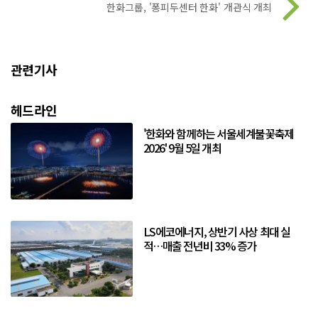
한화그룹, '퐁피두센터 한화' 개관식 개최
관련기사
헤드라인
'한화와 함께하는 서울세계불꽃축제
2026' 9월 5일 개최
LS에코에너지, 상반기 사상 최대 실
적…매출 전년비 33% 증가