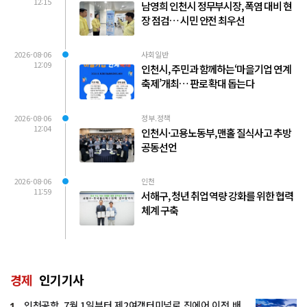
12:15
남영희 인천시 정무부시장, 폭염 대비 현
장 점검… 시민 안전 최우선
2026-08-06
사회일반
12:09
인천시, 주민과 함께하는‘마을기업 연계
축제’개최… 판로 확대 돕는다
2026-08-06
정부.정책
12:04
인천시·고용노동부, 맨홀 질식사고 추방
공동선언
2026-08-06
인천
11:59
서해구, 청년 취업 역량 강화를 위한 협력
체계 구축
경제
인기기사
인천공항, 7월 1일부터 제2여객터미널로 진에어 이전 배
1