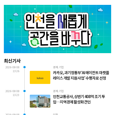
최신기사
2026-08-08
경제.기업
13:26
카카오, 과기정통부 ‘AI 에이전트 마켓플
레이스 개발 지원 사업’ 수행자로 선정
2026-08-08
경제.기업
13:23
인천교통공사, 상반기 408억 조기 투
입…지역경제 활성화 견인
2026-08-08
인천