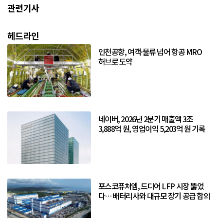
관련기사
헤드라인
인천공항, 여객·물류 넘어 항공 MRO
허브로 도약
네이버, 2026년 2분기 매출액 3조
3,888억 원, 영업이익 5,203억 원 기록
포스코퓨처엠, 드디어 LFP 시장 뚫었
다… 배터리사와 대규모 장기 공급 합의