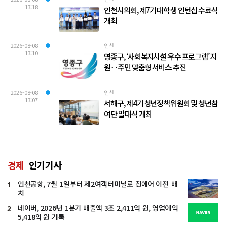
13:18
인천시의회, 제7기 대학생 인턴십 수료식
개최
2026-08-08
인천
13:10
영종구, ‘사회복지시설 우수 프로그램’ 지
원‥주민 맞춤형 서비스 추진
2026-08-08
인천
13:07
서해구, 제4기 청년정책위원회 및 청년참
여단 발대식 개최
경제
인기기사
인천공항, 7월 1일부터 제2여객터미널로 진에어 이전 배
1
치
네이버, 2026년 1분기 매출액 3조 2,411억 원, 영업이익
2
5,418억 원 기록