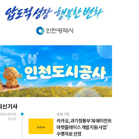
최신기사
2026-08-08
경제.기업
13:26
카카오, 과기정통부 ‘AI 에이전트
마켓플레이스 개발 지원 사업’
수행자로 선정