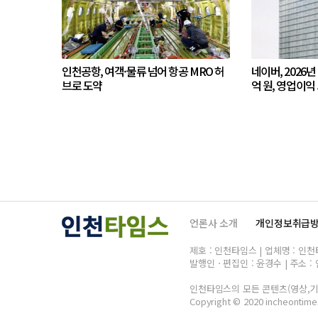
인천공항, 여객·물류 넘어 항공 MRO 허
네이버, 2026년
브로 도약
억 원, 영업이익 
언론사 소개
개인정보취급
제호 : 인천타임스 | 업체명 : 인천타임
발행인ㆍ편집인 : 윤경수 | 주소 : 
인천타임스의 모든 콘텐츠(영상,기사
Copyright © 2020 incheontimes