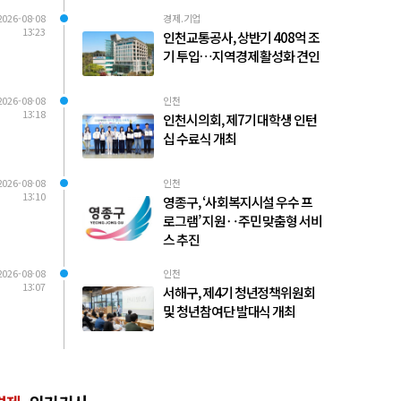
2026-08-08
경제.기업
13:23
인천교통공사, 상반기 408억 조
기 투입…지역경제 활성화 견인
2026-08-08
인천
13:18
인천시의회, 제7기 대학생 인턴
십 수료식 개최
2026-08-08
인천
13:10
영종구, ‘사회복지시설 우수 프
로그램’ 지원‥주민 맞춤형 서비
스 추진
2026-08-08
인천
13:07
서해구, 제4기 청년정책위원회
및 청년참여단 발대식 개최