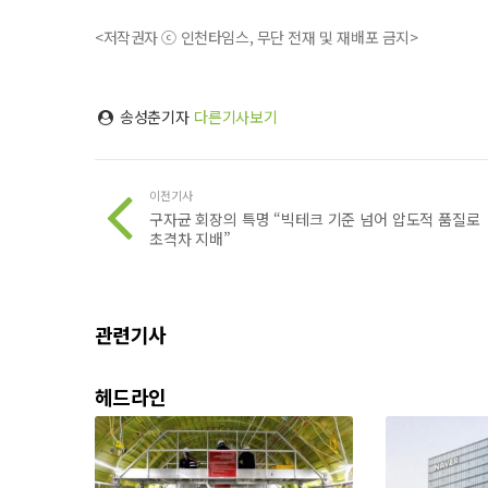
<저작권자 ⓒ 인천타임스, 무단 전재 및 재배포 금지>
송성춘기자
다른기사보기
이전기사
구자균 회장의 특명 “빅테크 기준 넘어 압도적 품질로
초격차 지배”
관련기사
헤드라인