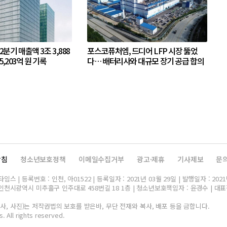
 2분기 매출액 3조 3,888
포스코퓨처엠, 드디어 LFP 시장 뚫었
5,203억 원 기록
다… 배터리사와 대규모 장기 공급 합의
방침
청소년보호정책
이메일수집거부
광고·제휴
기사제보
문
스 | 등록번호 : 인천, 아01522 | 등록일자 : 2021년 03월 29일 | 발행일자 : 2021
인천시광역시 미추홀구 인주대로 458번길 18 1층 | 청소년보호책임자 : 윤경수 | 대표전화 
, 사진)는 저작권법의 보호를 받은바, 무단 전재와 복사, 배포 등을 금합니다.
. All rights reserved.