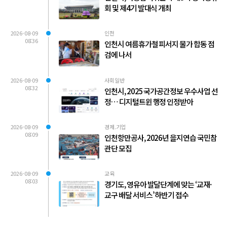
회 및 제4기 발대식 개최
2026-08-09
인천
08:36
인천시 여름휴가철 피서지 물가 합동 점
검에 나서
2026-08-09
사회일반
08:32
인천시, 2025 국가공간정보 우수사업 선
정… 디지털트윈 행정 인정받아
2026-08-09
경제.기업
08:09
인천항만공사, 2026년 을지연습 국민참
관단 모집
2026-08-09
교육
08:03
경기도, 영유아 발달단계에 맞는 ‘교재·
교구 배달 서비스’ 하반기 접수