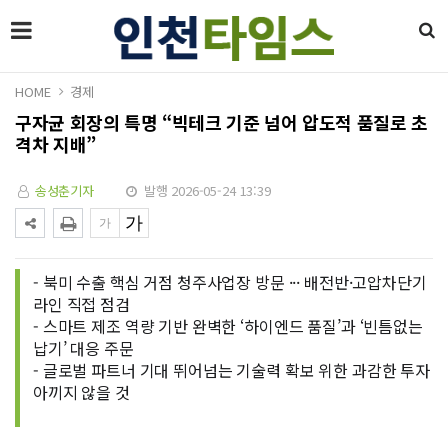
HOME
경제
구자균 회장의 특명 “빅테크 기준 넘어 압도적 품질로 초
격차 지배”
송성춘기자
발행 2026-05-24 13:39
- 북미 수출 핵심 거점 청주사업장 방문 ··· 배전반·고압차단기
라인 직접 점검
- 스마트 제조 역량 기반 완벽한 ‘하이엔드 품질’과 ‘빈틈없는
납기’ 대응 주문
- 글로벌 파트너 기대 뛰어넘는 기술력 확보 위한 과감한 투자
아끼지 않을 것