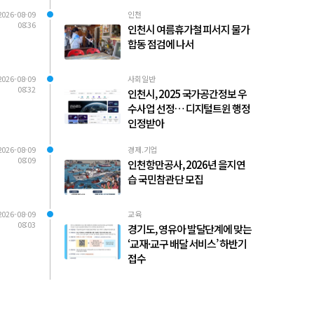
2026-08-09
인천
08:36
인천시 여름휴가철 피서지 물가
합동 점검에 나서
2026-08-09
사회일반
08:32
인천시, 2025 국가공간정보 우
수사업 선정… 디지털트윈 행정
인정받아
2026-08-09
경제.기업
08:09
인천항만공사, 2026년 을지연
습 국민참관단 모집
2026-08-09
교육
08:03
경기도, 영유아 발달단계에 맞는
‘교재·교구 배달 서비스’ 하반기
접수