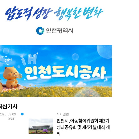
최신기사
2026-08-09
사회일반
08:41
인천시, 아동참여위원회 제3기
성과공유회 및 제4기 발대식 개
최