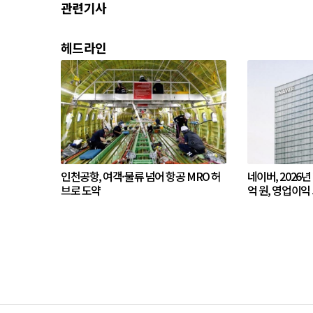
관련기사
헤드라인
인천공항, 여객·물류 넘어 항공 MRO 허
네이버, 2026년
브로 도약
억 원, 영업이익 