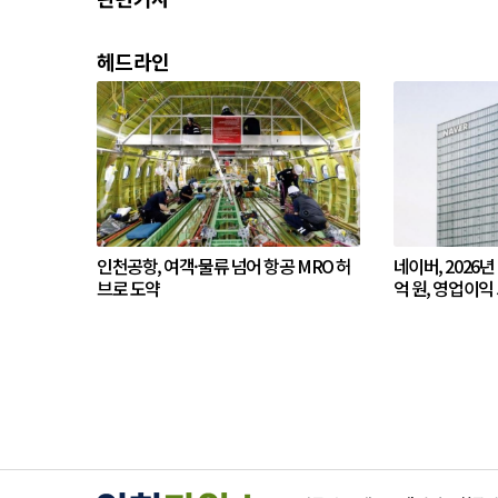
헤드라인
인천공항, 여객·물류 넘어 항공 MRO 허
네이버, 2026년
브로 도약
억 원, 영업이익 