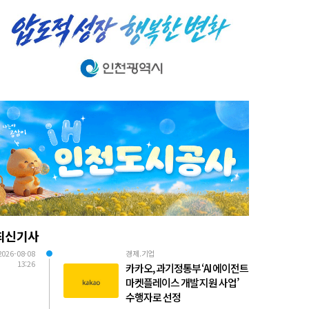
최신기사
2026-08-08
경제.기업
13:26
카카오, 과기정통부 ‘AI 에이전트
마켓플레이스 개발 지원 사업’
수행자로 선정