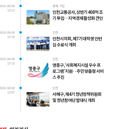
2026-08-08
경제.기업
13:23
인천교통공사, 상반기 408억 조
기 투입…지역경제 활성화 견인
2026-08-08
인천
13:18
인천시의회, 제7기 대학생 인턴
십 수료식 개최
2026-08-08
인천
13:10
영종구, ‘사회복지시설 우수 프
로그램’ 지원‥주민 맞춤형 서비
스 추진
2026-08-08
인천
13:07
서해구, 제4기 청년정책위원회
및 청년참여단 발대식 개최