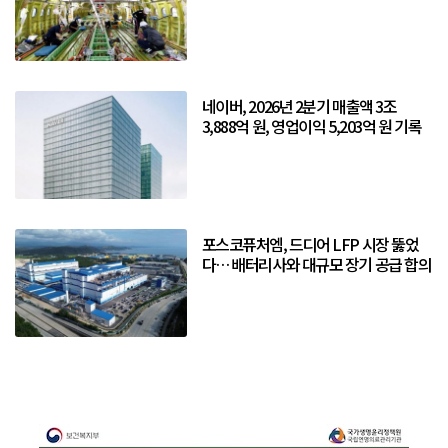
네이버, 2026년 2분기 매출액 3조
3,888억 원, 영업이익 5,203억 원 기록
포스코퓨처엠, 드디어 LFP 시장 뚫었
다… 배터리사와 대규모 장기 공급 합의