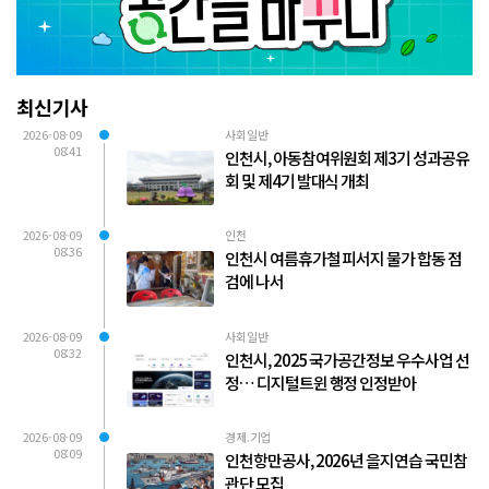
최신기사
2026-08-09
사회일반
08:41
인천시, 아동참여위원회 제3기 성과공유
회 및 제4기 발대식 개최
2026-08-09
인천
08:36
인천시 여름휴가철 피서지 물가 합동 점
검에 나서
2026-08-09
사회일반
08:32
인천시, 2025 국가공간정보 우수사업 선
정… 디지털트윈 행정 인정받아
2026-08-09
경제.기업
08:09
인천항만공사, 2026년 을지연습 국민참
관단 모집