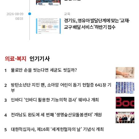
2026-08-09
교육
08:03
경기도, 영유아 발달단계에 맞는 ‘교재·
교구 배달 서비스’ 하반기 접수
의료·복지
인기기사
물로만 손을 씻는다면 세균도 씻길까?
1
방탄소년단 지민 팬, 소아암 어린이 돕기 헌혈증 641장 기
2
부
인바디 ‘인바디 활용한 기능의학 검사’ 웨비나 개최
3
전라남도 완도에 세 번째 ‘생명숲산모돌봄센터’ 개원
4
대한적십자사, 제16회 ‘세계헌혈자의 날’ 기념식 개최
5