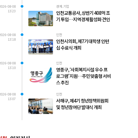
2026-08-08
경제.기업
13:23
인천교통공사, 상반기 408억 조
기 투입…지역경제 활성화 견인
2026-08-08
인천
13:18
인천시의회, 제7기 대학생 인턴
십 수료식 개최
2026-08-08
인천
13:10
영종구, ‘사회복지시설 우수 프
로그램’ 지원‥주민 맞춤형 서비
스 추진
2026-08-08
인천
13:07
서해구, 제4기 청년정책위원회
및 청년참여단 발대식 개최