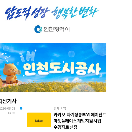
최신기사
2026-08-08
경제.기업
13:26
카카오, 과기정통부 ‘AI 에이전트
마켓플레이스 개발 지원 사업’
수행자로 선정