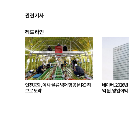
관련기사
헤드라인
인천공항, 여객·물류 넘어 항공 MRO 허
네이버, 2026년
브로 도약
억 원, 영업이익 