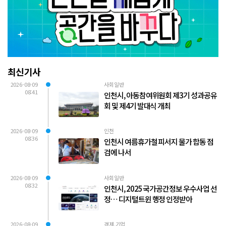
최신기사
2026-08-09
사회일반
08:41
인천시, 아동참여위원회 제3기 성과공유
회 및 제4기 발대식 개최
2026-08-09
인천
08:36
인천시 여름휴가철 피서지 물가 합동 점
검에 나서
2026-08-09
사회일반
08:32
인천시, 2025 국가공간정보 우수사업 선
정… 디지털트윈 행정 인정받아
2026-08-09
경제.기업