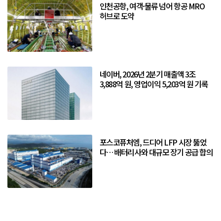
인천공항, 여객·물류 넘어 항공 MRO
허브로 도약
네이버, 2026년 2분기 매출액 3조
3,888억 원, 영업이익 5,203억 원 기록
포스코퓨처엠, 드디어 LFP 시장 뚫었
다… 배터리사와 대규모 장기 공급 합의