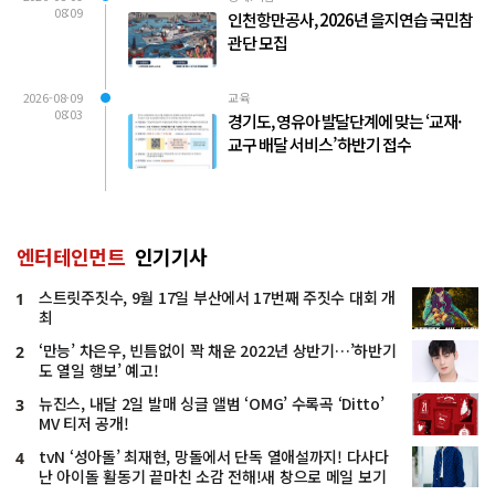
08:09
인천항만공사, 2026년 을지연습 국민참
관단 모집
2026-08-09
교육
08:03
경기도, 영유아 발달단계에 맞는 ‘교재·
교구 배달 서비스’ 하반기 접수
엔터테인먼트
인기기사
스트릿주짓수, 9월 17일 부산에서 17번째 주짓수 대회 개
1
최
‘만능’ 차은우, 빈틈없이 꽉 채운 2022년 상반기…’하반기
2
도 열일 행보’ 예고!
뉴진스, 내달 2일 발매 싱글 앨범 ‘OMG’ 수록곡 ‘Ditto’
3
MV 티저 공개!
tvN ‘성아돌’ 최재현, 망돌에서 단독 열애설까지! 다사다
4
난 아이돌 활동기 끝마친 소감 전해!새 창으로 메일 보기