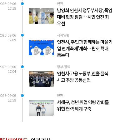
2026-08-06
인천
12:15
남영희 인천시 정무부시장, 폭염
대비 현장 점검… 시민 안전 최
우선
2026-08-06
사회일반
12:09
인천시, 주민과 함께하는‘마을기
업 연계축제’개최… 판로 확대
돕는다
2026-08-06
정부.정책
12:04
인천시·고용노동부, 맨홀 질식
사고 추방 공동선언
2026-08-06
인천
11:59
서해구, 청년 취업 역량 강화를
위한 협력 체계 구축