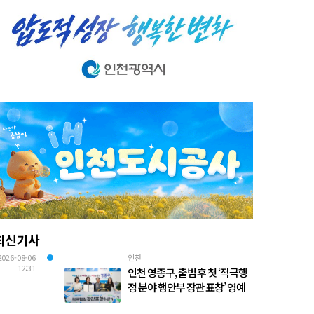
최신기사
2026-08-06
인천
12:31
인천 영종구, 출범 후 첫 ‘적극행
정 분야 행안부 장관 표창’ 영예