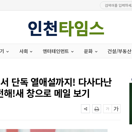
경기
사회
엔터테인먼트
문화
건설/부동산
돌에서 단독 열애설까지! 다사다난
전해!새 창으로 메일 보기