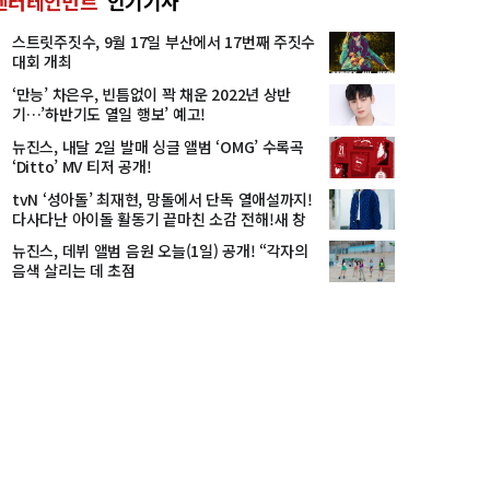
엔터테인먼트
인기기사
스트릿주짓수, 9월 17일 부산에서 17번째 주짓수
대회 개최
‘만능’ 차은우, 빈틈없이 꽉 채운 2022년 상반
기…’하반기도 열일 행보’ 예고!
뉴진스, 내달 2일 발매 싱글 앨범 ‘OMG’ 수록곡
‘Ditto’ MV 티저 공개!
tvN ‘성아돌’ 최재현, 망돌에서 단독 열애설까지!
다사다난 아이돌 활동기 끝마친 소감 전해!새 창
으로 메일 보기
뉴진스, 데뷔 앨범 음원 오늘(1일) 공개! “각자의
음색 살리는 데 초점