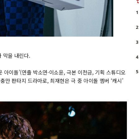
1
2
3
 막을 내린다.
4
 아이돌’(연출 박소연·이소윤, 극본 이천금, 기획 스튜디오
5
만 판타지 드라마로, 최재현은 극 중 아이돌 멤버 ‘캐시’