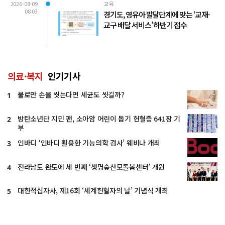
2026-08-09
교육
08:03
경기도, 영유아 발달단계에 맞는 ‘교재·
교구 배달 서비스’ 하반기 접수
의료·복지
인기기사
물로만 손을 씻는다면 세균도 씻길까?
1
방탄소년단 지민 팬, 소아암 어린이 돕기 헌혈증 641장 기
2
부
인바디 ‘인바디 활용한 기능의학 검사’ 웨비나 개최
3
전라남도 완도에 세 번째 ‘생명숲산모돌봄센터’ 개원
4
대한적십자사, 제16회 ‘세계헌혈자의 날’ 기념식 개최
5