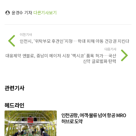
윤경수 기자
다른기사보기
이전기사
인천시, ‘위탁부모 후견인’지정… 학대 피해 아동 건강권 지킨다
다음기사
대웅제약 엔블로, 중남미 메이저 시장 ‘멕시코’ 품목 허가… 국산
신약 글로벌화 탄력
관련기사
헤드라인
인천공항, 여객·물류 넘어 항공 MRO
허브로 도약