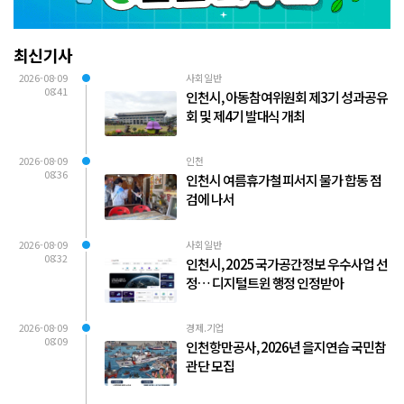
최신기사
2026-08-09
사회일반
08:41
인천시, 아동참여위원회 제3기 성과공유
회 및 제4기 발대식 개최
2026-08-09
인천
08:36
인천시 여름휴가철 피서지 물가 합동 점
검에 나서
2026-08-09
사회일반
08:32
인천시, 2025 국가공간정보 우수사업 선
정… 디지털트윈 행정 인정받아
2026-08-09
경제.기업
08:09
인천항만공사, 2026년 을지연습 국민참
관단 모집